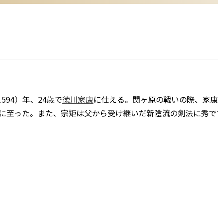
594）年、24歳で
徳川家康
に仕える。関ヶ原の戦いの際、家康
るに至った。また、宗矩は父から受け継いだ新陰流の剣法に秀