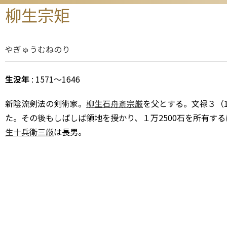
柳生宗矩
やぎゅうむねのり
生没年
: 1571～1646
新陰流剣法の剣術家。
柳生石舟斎宗厳
を父とする。文禄３（1
た。その後もしばしば領地を授かり、１万2500石を所有す
生十兵衛三厳
は長男。