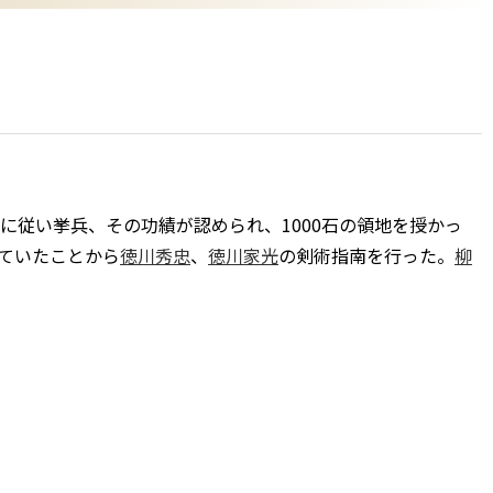
に従い挙兵、その功績が認められ、1000石の領地を授かっ
でていたことから
徳川秀忠
、
徳川家光
の剣術指南を行った。
柳