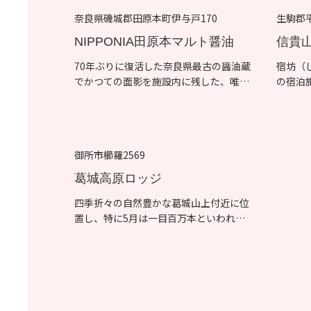
奈良県磯城郡田原本町伊与戸170
生駒郡平
NIPPONIA田原本マルト醤油
信貴
70年ぶりに復活した奈良県最古の醤油蔵
宿坊（
でかつての面影を施設内に残した、唯一
の宿泊
無二...
して...
御所市櫛羅2569
葛城高原ロッジ
四季折々の自然豊かな葛城山上付近に位
置し、特に5月は一目百万本といわれる
ツツジ...