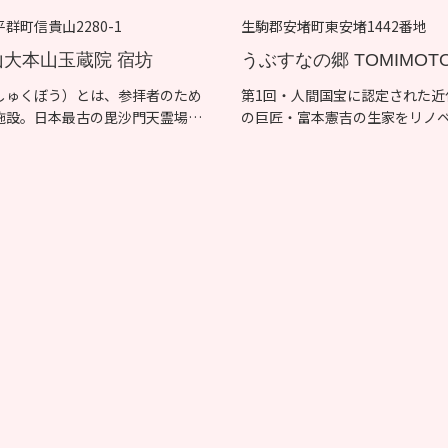
群町信貴山2280-1
生駒郡安堵町東安堵1442番地
山大本山玉蔵院 宿坊
うぶすなの郷 TOMIMOT
しゅくぼう）とは、参拝者のため
第1回・人間国宝に認定された近
施設。日本最古の毘沙門天霊場と
の巨匠・富本憲吉の生家をリノ
ンした...