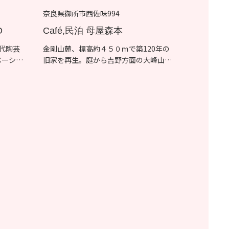
奈良県御所市西佐味994
O
Café,民泊 母屋森本
代陶芸
金剛山麓、標高約４５０ｍで築120年の
ベーショ
旧家を再生。庭から吉野方面の大峰山
系・大台...