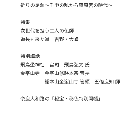
祈りの足跡～壬申の乱から藤原宮の時代～
特集
次世代を担う二人の仏師
道長も来た道 吉野・大峰
特別講話
飛鳥坐神社 宮司 飛鳥弘文 氏
金峯山寺 金峯山修験本宗 管長
総本山金峯山寺 管領 五條良知 師
奈良大和路の「秘宝・秘仏特別開帳」