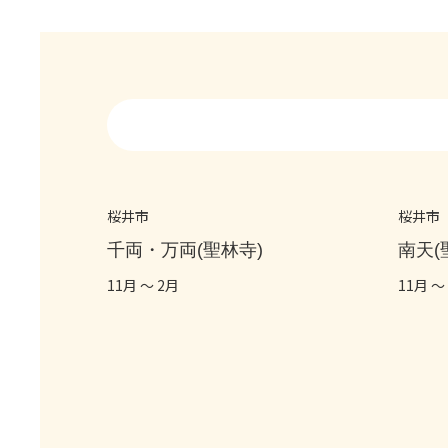
桜井市
桜井市
千両・万両(聖林寺)
南天(
11月 ～ 2月
11月 ～