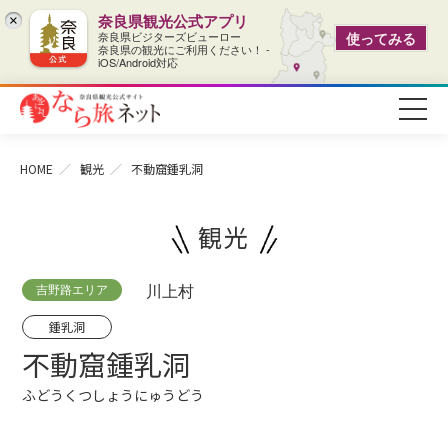
奈良県観光公式アプリ
×
奈良県ビジターズビューロー
使ってみる
奈良県の観光にご利用ください！ -
iOS/Android対応
HOME
観光
不動窟鍾乳洞
観光
吉野路エリア
川上村
鍾乳洞
不動窟鍾乳洞
ふどうくつしょうにゅうどう