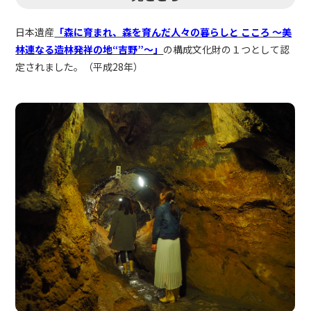
日本遺産
「森に育まれ、森を育んだ人々の暮らしと こころ ～美
林連なる造林発祥の地“吉野”～」
の構成文化財の１つとして認
定されました。（平成28年）