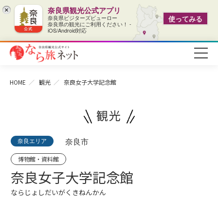
奈良県観光公式アプリ
×
奈良県ビジターズビューロー
使ってみる
奈良県の観光にご利用ください！ -
iOS/Android対応
HOME
観光
奈良女子大学記念館
観光
奈良エリア
奈良市
博物館・資料館
奈良女子大学記念館
ならじょしだいがくきねんかん