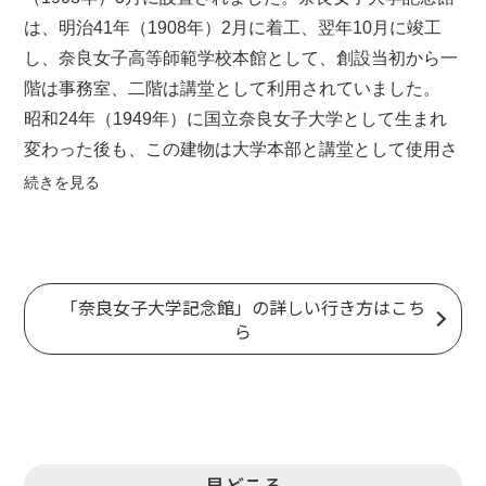
は、明治41年（1908年）2月に着工、翌年10月に竣工
し、奈良女子高等師範学校本館として、創設当初から一
階は事務室、二階は講堂として利用されていました。
昭和24年（1949年）に国立奈良女子大学として生まれ
変わった後も、この建物は大学本部と講堂として使用さ
れていましたが、昭和55年（1980年）に本部管理棟
続きを見る
が、昭和58年（1983年）に講堂が、別に新築されたた
め、平成2年（1990年）に「記念館」と名称を改め、保
存することとなりました。
「奈良女子大学記念館」の詳しい行き方はこち
ら
平成6年（1994年）2月26日から12月25日にかけて改修
工事を行い、同年12月27日に守衛室（附 正門）とと
もに国の重要文化財に指定され、一階は展示室、二階は
講堂として活用しています。
見どころ