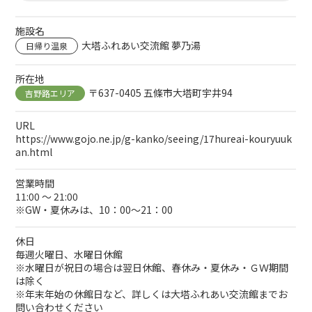
施設名
大塔ふれあい交流館 夢乃湯
日帰り温泉
所在地
〒637-0405 五條市大塔町宇井94
吉野路エリア
URL
https://www.gojo.ne.jp/g-kanko/seeing/17hureai-kouryuuk
an.html
営業時間
11:00 ～ 21:00
※GW・夏休みは、10：00～21：00
休日
毎週火曜日、水曜日休館
※水曜日が祝日の場合は翌日休館、春休み・夏休み・ＧＷ期間
は除く
※年末年始の休館日など、詳しくは大塔ふれあい交流館までお
問い合わせください