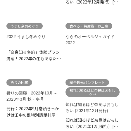
ろい（2022年12月発行）[特
集] 物語の地、奈良へトリ...
うまし奈良めぐり
食べる・特産品・お土産
2022 うまし冬めぐり
ならのオーベルジュガイド
2022
「奈良知る冬旅」体験プラン
満載！2022年の冬もあなたの
旅にぴったりの奈良がきっ...
祈りの回廊
総合観光パンフレット
知れば知るほど奈良はおもし
祈りの回廊 2022年10月～
ろい
2023年3月 秋・冬号
知れば知るほど奈良はおもし
発行：2022年9月巻頭きっか
ろい (2021年12月発行)
けは壬申の乱特別講話村屋坐
知れば知るほど奈良はおもし
弥冨都比売神社 宮司
ろい（2021年12月発行）[特
守...