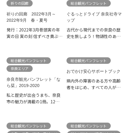
祈りの回廊
総合観光パンフレット
祈りの回廊 2022年3月～
ぐるっとドライブ 奈良社寺マ
2022年9月 春・夏号
ップ
発行：2022年3月巻頭寅の年
古代から現代までの奈良の歴
寅の日 寅の刻 信ずべき貴ぶべ
史を旅しよう！物語性のある
き山特別講話橘寺 住...
探訪テーマでモデルコース...
総合観光パンフレット
総合観光パンフレット
奈良エリア
おでかけ安心サポートブック
奈良市観光パンフレット「な
県内外の障害のある方や高齢
ら栞」2019-2020
者をはじめ、すべての人が安
心して県内各地へ出かけら...
私と歴史が出会うまち、奈良
市の魅力が満載の1冊。12エ
リア見どころガイド「奈良
市...
総合観光パンフレット
総合観光パンフレット