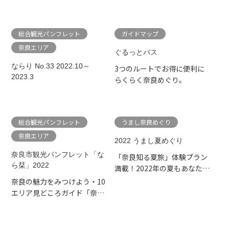
集] Art, Art, Art NARAマ...
総合観光パンフレット
ガイドマップ
奈良エリア
ぐるっとバス
ならり No.33 2022.10～
3つのルートでお得に便利に
2023.3
らくらく奈良めぐり。
総合観光パンフレット
うまし奈良めぐり
奈良エリア
2022 うまし夏めぐり
奈良市観光パンフレット「な
「奈良知る夏旅」体験プラン
ら栞」2022
満載！2022年の夏もあなたの
旅にぴったりの奈良がきっ...
奈良の魅力をみつけよう・10
エリア見どころガイド「奈良
市ぶらり旅」・歴史が生ん...