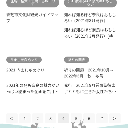
生駒・信貴・斑鳩・葛城エリ
知れば知るほど奈良はおもし
ア
ろい
香芝市文化財観光ガイドマッ
知れば知るほど奈良はおもし
プ
ろい（2021年3月発行）
知れば知るほど奈良はおもし
ろい（2021年3月発行）[特
集]１４００年忌聖徳太子と
出...
うまし奈良めぐり
祈りの回廊
2021 うまし冬めぐり
祈りの回廊 2021年10月～
2022年3月 秋・冬号
2021年の冬も奈良の魅力がい
発行：2021年9月巻頭聖徳太
っぱい詰まった企画をご用意
子とともに生きた女性たち特
しました！あなたの旅にぴ...
別講話中宮寺 門跡 日
野...
1
2
3
4
5
6
7