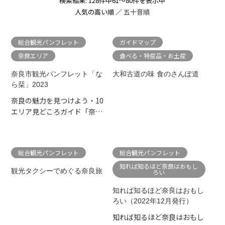
検索結果: 128件中61～80件を表示中
人気の高い順 ／
五十音順
総合観光パンフレット
ガイドマップ
奈良エリア
食べる・特産品・お土産
奈良市観光パンフレット「な
大和古道の味 食のさんぽ道
ら栞」2023
奈良の魅力を見つけよう・10
エリア見どころガイド「奈良
市ぶらり旅」・歴史が生ん...
総合観光パンフレット
総合観光パンフレット
知れば知るほど奈良はおもし
観光タクシーでめぐる奈良旅
ろい
知れば知るほど奈良はおもし
ろい（2022年12月発行）
知れば知るほど奈良はおもし