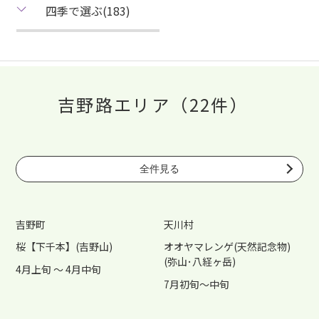
四季で選ぶ(183)
吉野路エリア（22件）
全件見る
吉野町
天川村
桜【下千本】(吉野山)
オオヤマレンゲ(天然記念物)
(弥山･八経ヶ岳)
4月上旬 ～ 4月中旬
7月初旬～中旬