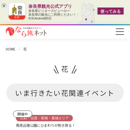
奈良県観光公式アプリ
×
奈良県ビジターズビューロー
使ってみる
奈良県の観光にご利用ください！ -
iOS/Android対応
HOME
花
花
いま行きたい花関連イベント
開催中
生駒・信貴・斑鳩・葛城エリア
馬見丘陵公園にひまわりが咲き誇る！