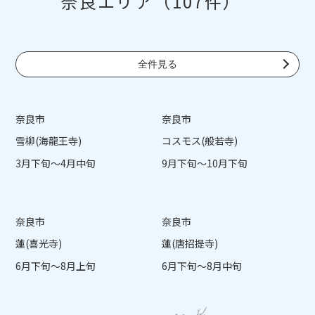
奈良エリア（107件）
全件見る
奈良市
奈良市
雪柳(海龍王寺)
コスモス(般若寺)
3月下旬～4月中旬
9月下旬～10月下旬
奈良市
奈良市
蓮(喜光寺)
蓮(唐招提寺)
6月下旬～8月上旬
6月下旬～8月中旬