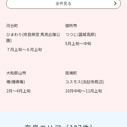
全件見る
河合町
御所市
ひまわり(奈良県営 馬見丘陵公
つつじ(葛城高原)
園)
5月上旬～中旬
７月上旬～８月上旬
大和郡山市
斑鳩町
椿(椿寿庵)
コスモス(法起寺周辺)
2月～4月上旬
10月中旬～11月上旬