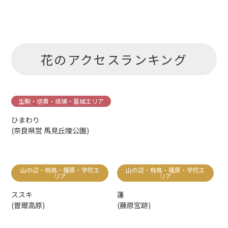
花のアクセスランキング
生駒・信貴・斑鳩・葛城エリア
ひまわり
(奈良県営 馬見丘陵公園)
山の辺・飛鳥・橿原・宇陀エ
山の辺・飛鳥・橿原・宇陀エ
リア
リア
ススキ
蓮
(曽爾高原)
(藤原宮跡)