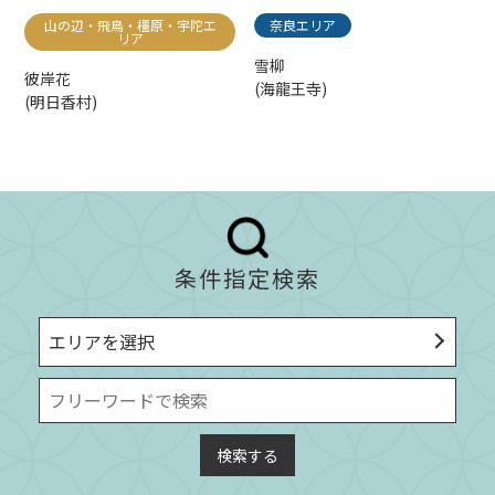
山の辺・飛鳥・橿原・宇陀エ
奈良エリア
リア
雪柳
彼岸花
(海龍王寺)
(明日香村)
条件指定検索
エリアを選択