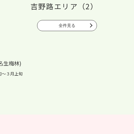
吉野路エリア（2）
全件見る
名生梅林)
旬～３月上旬