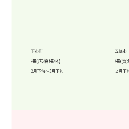
下市町
五條市
梅(広橋梅林)
梅(賀
2月下旬～3月下旬
２月下