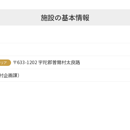
施設の基本情報
〒633-1202 宇陀郡曽爾村太良路
エリア
曽爾村企画課）