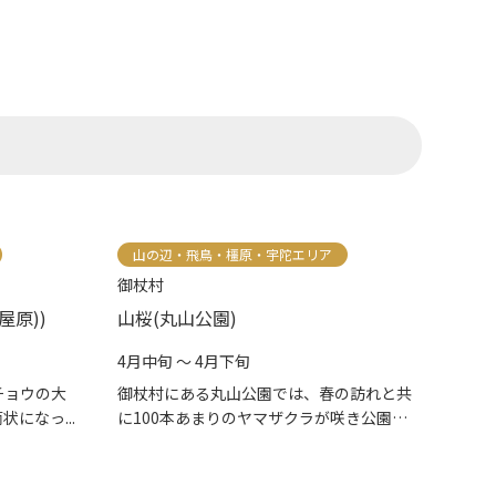
山の辺・飛鳥・橿原・宇陀エリア
御杖村
屋原))
山桜(丸山公園)
4月中旬 ～ 4月下旬
チョウの大
御杖村にある丸山公園では、春の訪れと共
になっ...
に100本あまりのヤマザクラが咲き公園を
彩...