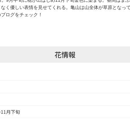
る。9月中旬に穂が出はじめ11月下旬金色に染まる。昼間はま
りなく優しい表情を見せてくれる。亀山は山全体が草原となっ
のブログ
をチェック！
花情報
～11月下旬