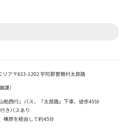
エリア
〒633-1202 宇陀郡曽爾村太良路
企画課）
山粕西行」バス、「太良路」下車、徒歩45分
高原行きバスあり
C、榛原を経由して約45分