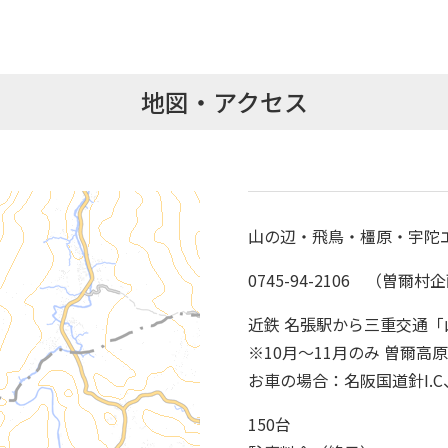
地図・アクセス
山の辺・飛鳥・橿原・宇陀
0745-94-2106 （曽爾村
近鉄 名張駅から三重交通「
※10月～11月のみ 曽爾
お車の場合：名阪国道針I.
150台