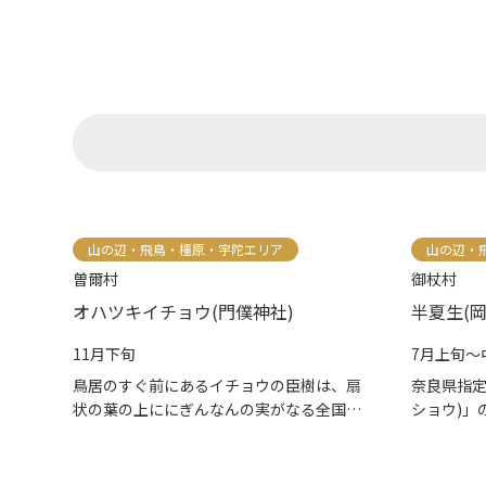
山の辺・飛鳥・橿原・宇陀エリア
山の辺・
曽爾村
御杖村
オハツキイチョウ(門僕神社)
半夏生(
11月下旬
7月上旬～
鳥居のすぐ前にあるイチョウの臣樹は、扇
奈良県指定
状の葉の上ににぎんなんの実がなる全国
ショウ)」
で...