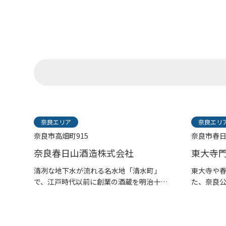
奈良エリア
奈良エリ
奈良市高畑町915
奈良市春日
奈良春日山酒造株式会社
東大寺
清冽な地下水が流れる名水地「清水町」
東大寺や
で、江戸時代以前に創業の酒蔵を明治十年
た、奈良
に...
り...