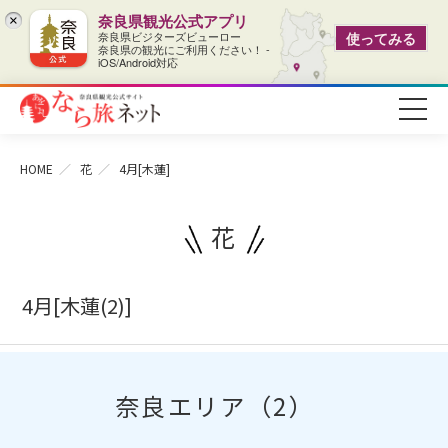
奈良県観光公式アプリ
×
奈良県ビジターズビューロー
使ってみる
奈良県の観光にご利用ください！ -
iOS/Android対応
HOME
花
4月[木蓮]
花
4月[木蓮(2)]
奈良エリア（2）