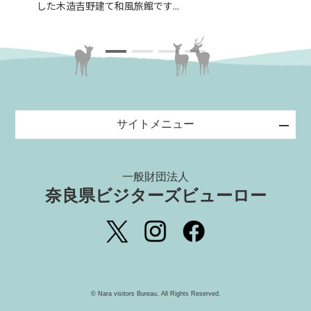
した木造吉野建て和風旅館です...
る宿
サイトメニュー
一般財団法人
奈良県ビジターズビューロー
©️ Nara visitors Bureau, All Rights Reserved.