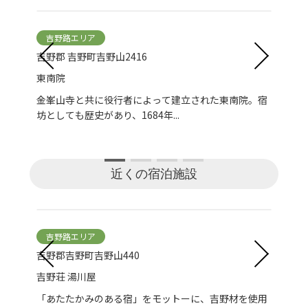
吉野路エリア
吉
吉野郡 吉野町吉野山2416
吉野
東南院
大日
坊だ
金峯山寺と共に役行者によって建立された東南院。宿
坊としても歴史があり、1684年...
近くの宿泊施設
吉野路エリア
吉
吉野郡吉野町吉野山440
吉野
吉野荘 湯川屋
旅館
にあ
「あたたかみのある宿」をモットーに、吉野材を使用
すべ