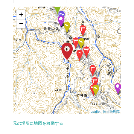
+
−
Leaflet
|
国土地理院
元の場所に地図を移動する