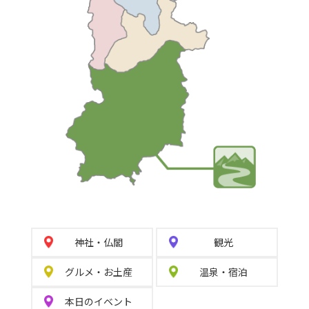
神社
・
仏閣
観光
グルメ
・
お土産
温泉
・
宿泊
本日の
イベント