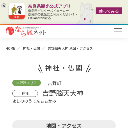
奈良県観光公式アプリ
×
奈良県ビジターズビューロー
使ってみる
奈良県の観光にご利用ください！ -
iOS/Android対応
HOME
神社・仏閣
吉野脳天大神
地図・アクセス
神社・仏閣
吉野路エリア
吉野町
吉野脳天大神
神社
よしののうてんおおかみ
地図・アクセス