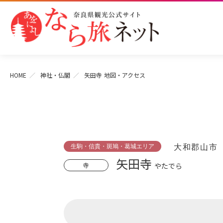
HOME
神社・仏閣
矢田寺
地図・アクセス
生駒・信貴・斑鳩・葛城エリア
大和郡山市
矢田寺
寺
やたでら