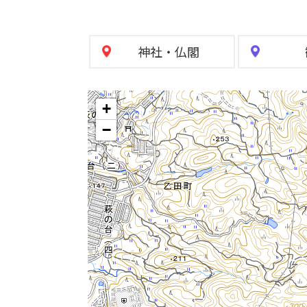
神社
・
仏閣
+
−