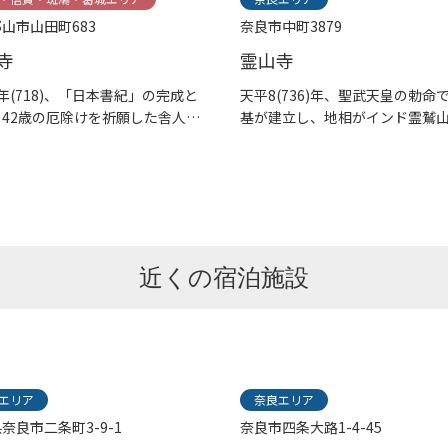
山市山田町683
奈良市中町3879
寺
霊山寺
年(718)、「日本書紀」の完成と
天平8(736)年、聖武天皇の勅命
42歳の厄除けを祈願した舎人親
基が建立し、地相がインド霊鷲
...
ていると...
近くの宿泊施設
エリア
奈良エリア
奈良市二条町3-9-1
奈良市四条大路1-4-45