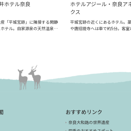
井ホテル奈良
ホテルアジール・奈良ア
クス
遺産「平城宮跡」に隣接する閑静
平城宮跡の近くにあるホテル。
泉ホテル。自家源泉の天然温泉
や唐招提寺へは車で約5分。客室
温...
室あり和室...
閣
おすすめリンク
奈良大和路の世界遺産
四季のおすすめスポット