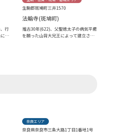
生駒郡斑鳩町三井1570
法輪寺(斑鳩町)
で、行
推古30年(622)、父聖徳太子の病気平癒
山に似
を願った山背大兄王によって建立され
たと伝え...
奈良エリア
奈良県奈良市三条大路1丁目1番地1号