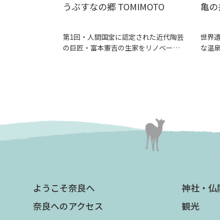
うぶすなの郷 TOMIMOTO
亀の
第1回・人間国宝に認定された近代陶芸
世界
の巨匠・富本憲吉の生家をリノベーシ
な温
ョンした...
「平城宮
ようこそ奈良へ
神社・仏
奈良へのアクセス
観光