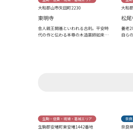
大和郡山市矢田町2230
大和郡
東明寺
松尾
舎人親王開基といわれる古刹。平安時
養老2
代の作と伝わる本尊の木造薬師如来坐
自らの
像(重要文...
王によっ
生駒・信貴・斑鳩・葛城エリア
奈良
生駒郡安堵町東安堵1442番地
奈良県