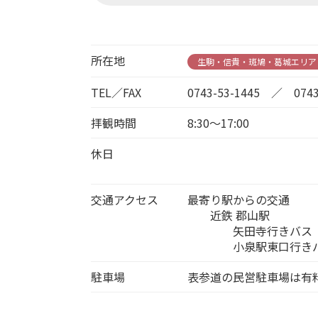
所在地
生駒・信貴・斑鳩・葛城エリア
TEL／FAX
0743-53-1445 ／ 0743
拝観時間
8:30～17:00
休日
交通アクセス
最寄り駅からの交通
近鉄 郡山駅
矢田寺行きバス「矢田
小泉駅東口行きバス「
駐車場
表参道の民営駐車場は有料(普