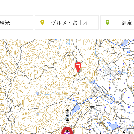
観光
グルメ
・
お土産
温泉