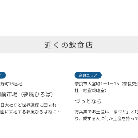
近くの飲食店
ア
奈良エリア
野町16番地
奈良市大宮町1－1－25（奈良交
社 経営戦略室）
門前市場（夢風ひろば）
づっとなら
春日大社など世界遺産に囲まれ
公園に立地する夢風ひろば内にあ
万葉集でお土産は「家づと」と
り、愛する人に何か土産を持って帰