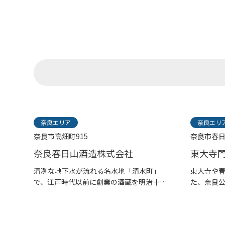
奈良エリア
奈良エリ
奈良市高畑町915
奈良市春日
奈良春日山酒造株式会社
東大寺
清冽な地下水が流れる名水地「清水町」
東大寺や
で、江戸時代以前に創業の酒蔵を明治十年
た、奈良
に...
り...