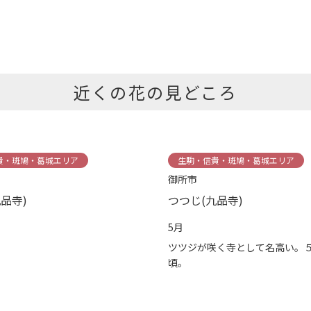
近くの花の見どころ
貴・斑鳩・葛城エリア
生駒・信貴・斑鳩・葛城エリア
御所市
品寺)
つつじ(九品寺)
5月
ツツジが咲く寺として名高い。
頃。