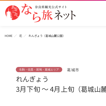
HOME
花
れんぎょう（葛城山麓公園）
生駒・信貴・斑鳩・葛城エリア
葛城市
れんぎょう
3月下旬 ～ 4月上旬
（葛城山