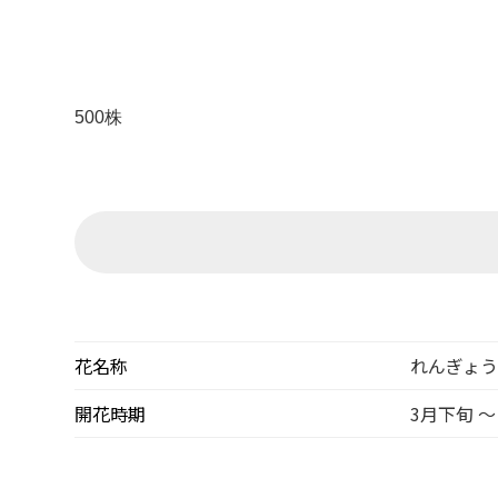
500株
花名称
れんぎょ
開花時期
3月下旬 ～