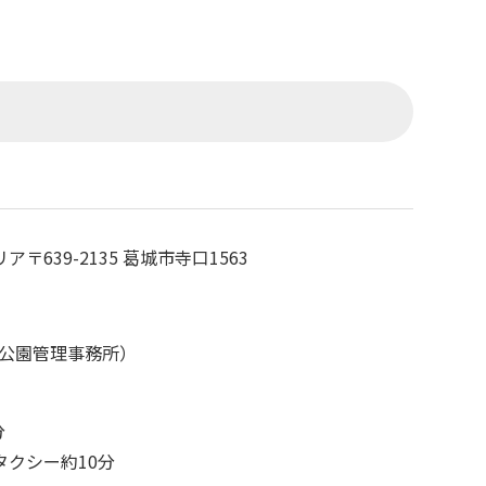
リア
〒639-2135 葛城市寺口1563
城山麓公園管理事務所）
分
タクシー約10分