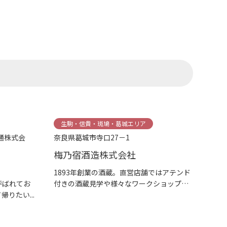
生駒・信貴・斑鳩・葛城エリア
通株式会
奈良県葛城市寺口27－1
梅乃宿酒造株式会社
1893年創業の酒蔵。直営店舗ではアテンド
呼ばれてお
付きの酒蔵見学や様々なワークショップ
りたい...
も...