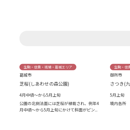
生駒・信貴・斑鳩・葛城エリア
生駒・信
葛城市
御所市
芝桜(しあわせの森公園)
さつき(九
4月中頃～から5月上旬
5月上旬
公園の北側法面には芝桜が植栽され、例年4
境内各所
月中頃～から5月上旬にかけて斜面がピン...