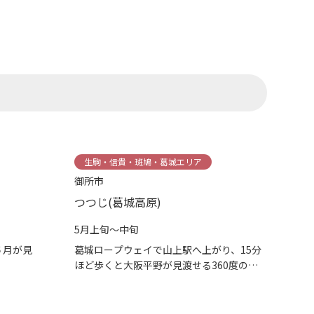
生駒・信貴・斑鳩・葛城エリア
御所市
つつじ(葛城高原)
5月上旬～中旬
５月が見
葛城ロープウェイで山上駅へ上がり、15分
ほど歩くと大阪平野が見渡せる360度のパ
ノ...