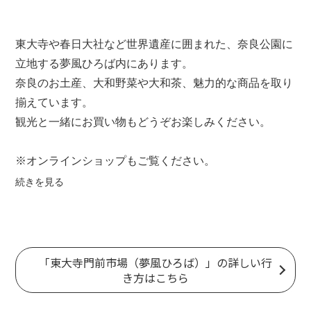
東大寺
や
春日大社
など
世界遺産
に囲まれた、
奈良公園
に
立地する夢風ひろば内にあります。
奈良のお土産、大和野菜や大和茶、魅力的な商品を取り
揃えています。
観光と一緒にお買い物もどうぞお楽しみください。
※オンラインショップもご覧ください。
▶
https://monzenmarche.stores.jp/
続きを見る
「東大寺門前市場（夢風ひろば）」の詳しい行
き方はこちら