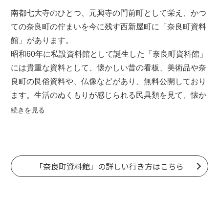
南都七大寺のひとつ、
元興寺
の門前町として栄え、かつ
ての奈良町の佇まいを今に残す西新屋町に「奈良町資料
館」があります。
昭和60年に私設資料館として誕生した「奈良町資料館」
には貴重な資料として、懐かしい昔の看板、美術品や奈
良町の艮俗資料や、仏像などがあり、無料公開しており
ます。生活のぬくもりが感じられる民具類を見て、懐か
しむお年寄り、昔の人の智恵に目を丸くする子供たち、
続きを見る
守り伝えられてきた仏様に静かに手をあわす人。
長年の風雪に耐えてきたこれらのものは、時を越えて
人々に感動を与え、今なお光輝く奈良町の魅力として語
りつづけられております。
「奈良町資料館」の詳しい行き方はこちら
お時間のゆるす限り当館を堪能していただきたいと思い
ます。