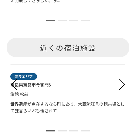
え発展してきました。ま...
近くの宿泊施設
奈良エリア
奈良県奈良市今御門5
旅館 松前
を
世界遺産が点在するなら町にあり、大蔵流狂言の稽古場とし
て狂言らいぶも催されて...