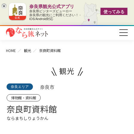
奈良県観光公式アプリ
×
奈良県ビジターズビューロー
使ってみる
奈良県の観光にご利用ください！ -
iOS/Android対応
HOME
観光
奈良町資料館
観光
奈良エリア
奈良市
博物館・資料館
奈良町資料館
ならまちしりょうかん