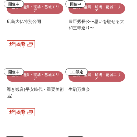
開催中
開催中
生駒・信貴・斑鳩・葛城エリ
生駒・信貴・斑鳩・葛城エリ
ア
ア
広島大仏特別公開
豊臣秀長公〜思いを馳せる大
和三寺巡り〜
開催中
1日限定
生駒・信貴・斑鳩・葛城エリ
生駒・信貴・斑鳩・葛城エリ
ア
ア
導き観音(平安時代・重要美術
生駒万燈会
品)