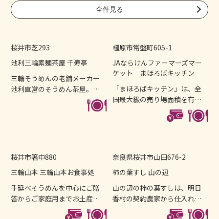
全件見る
桜井市芝293
橿原市常盤町605-1
池利三輪素麺茶屋 千寿亭
JAならけんファーマーズマー
ケット まほろばキッチン
三輪そうめんの老舗メーカー
「まほろばキッチン」は、全
池利直営のそうめん茶屋。冷
国最大級の売り場面積を有す
しそうめんはもとより、冬...
る農産物直売所を中心に産...
桜井市箸中880
奈良県桜井市山田676-2
三輪山本 三輪山本お食事処
柿の葉すし 山の辺
手延べそうめんを中心にご贈
山の辺の柿の葉すしは、明日
答からご家庭用までお土産物
香村の契約農家から仕入れる
も豊富に品揃え、食事処「...
ヒノヒカリ、塩は赤穂、鯖...