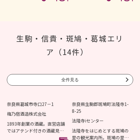
生駒・信貴・斑鳩・葛城エリ
ア（14件）
全件見る
奈良県葛城市寺口27－1
奈良県生駒郡斑鳩町法隆寺1-
8-25
梅乃宿酒造株式会社
法隆寺iセンター
1893年創業の酒蔵。直営店舗
ではアテンド付きの酒蔵見学
法隆寺をはじめとする斑鳩の
や様々なワークショップも...
里の観光案内所。斑鳩の里物