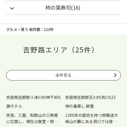
柿の葉寿司(16)
グルメ・買う 総件数：123件
吉野路エリア（25件）
全件見る
奈良県吉野郡十津川村神下405
奈良県吉野郡天川村洞川522
瀞ホテル
柿の葉寿し 柳豊
奈良、三重、和歌山の三県境
1300年の歴史を持つ修験道大
に位置し、現在は食堂・喫茶
峰山の麓にある洞川では昔か