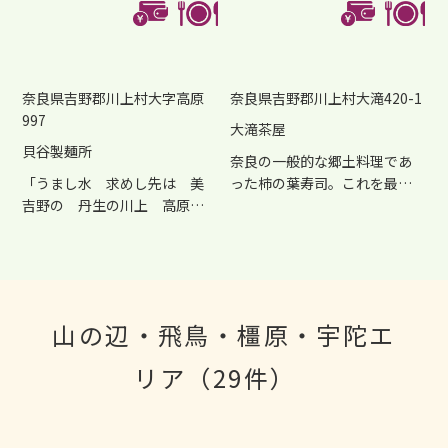
のほか雑貨販売やアクティ...
ら保存食として、また端午...
奈良県吉野郡川上村大字高原
奈良県吉野郡川上村大滝420-1
997
大滝茶屋
貝谷製麺所
奈良の一般的な郷土料理であ
「うまし水 求めし先は 美
った柿の葉寿司。これを最初
吉野の 丹生の川上 高原の
に売り出したのが、大滝茶...
郷」川上村高原（たかはら...
山の辺・飛鳥・橿原・宇陀エ
リア（29件）