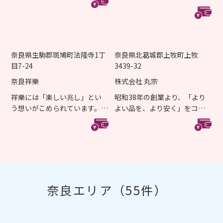
産やオリジナル商品の販売...
奈良県生駒郡斑鳩町法隆寺1丁
奈良県北葛城郡上牧町上牧
目7-24
3439-32
奈良祥樂
株式会社 丸宗
祥樂には「楽しい兆し」とい
昭和38年の創業より、「より
う想いがこめられています。奈
よい品を、より安く」をコン
良はかつて様々な食や文...
セプトに、靴・ブーツ・サ...
奈良エリア（55件）