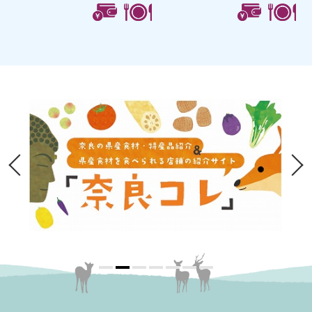
あります。名物柿の葉すし...
る「BAN INOUE」の直営
店。...