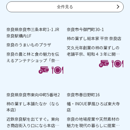
全件見る
奈良県奈良市三条本町1-1 JR
奈良市今御門町30-1
奈良駅構内1F
柿の葉ずし総本家 平宗 奈良店
奈良のうまいものプラザ
文久元年創業の柿の葉ずしの
奈良の農と林と食の魅力を伝
老舗平宗、昭和４３年に開店
えるアンテナショップ「奈良
した奈良店は古都の風情を...
のうまいものプラザ」。奈...
奈良県奈良市東向中町5番地2
奈良市春日野町16
柿の葉すし本舗たなか（なら
幡・INOUE夢風ひろば東大寺
本店）
店
近鉄奈良駅を出てすぐ。東向
奈良の地場産業や天然素材の
き商店街入り口になら本店は
魅力を現代の暮らしに提案す