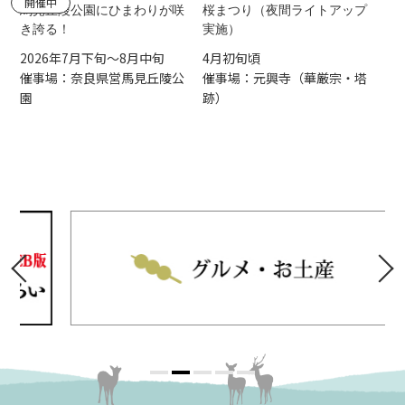
開催中
馬見丘陵公園にひまわりが咲
桜まつり（夜間ライトアップ
き誇る！
実施）
2026年7月下旬～8月中旬
4月初旬頃
催事場：奈良県営馬見丘陵公
催事場：元興寺（華厳宗・塔
園
跡）