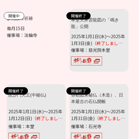
開催中
開催終了
妙見護摩祈祷
本堂天井雲龍図の「鳴き
龍」公開
毎月15日
催事場：法輪寺
2025年1月1日(水)～2025年
1月3日(金)
（終了しまし
た）
催事場：慈光院本堂
開催終了
開催終了
毘沙門天王(中秘仏)
弥勒如来秘仏（木造）、日
本最古の石仏開帳
2025年1月1日(水)～2025年
2025年1月1日(水)～2025年
1月12日(日)
（終了しまし
1月31日(金)
（終了しまし
た）
た）
催事場：本堂
催事場：石光寺