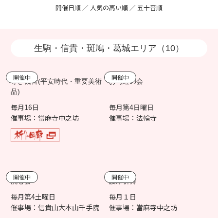
開催日順
／ 人気の高い順 ／
五十音順
生駒・信貴・斑鳩・葛城エリア（10）
開催中
開催中
導き観音(平安時代・重要美術
お写経の会
品)
毎月16日
毎月第4日曜日
催事場：當麻寺中之坊
催事場：法輪寺
開催中
開催中
洗心会
護摩祈祷
毎月第4土曜日
毎月１日
催事場：信貴山大本山千手院
催事場：當麻寺中之坊