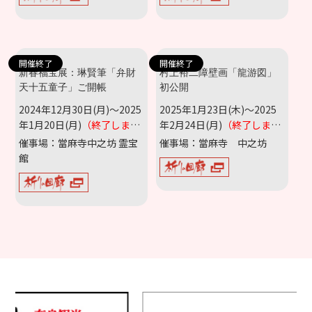
開催終了
開催終了
新春福宝展：琳賢筆「弁財
村上裕二障壁画「龍游図」
天十五童子」ご開帳
初公開
2024年12月30日(月)～2025
2025年1月23日(木)～2025
年1月20日(月)
（終了しまし
年2月24日(月)
（終了しまし
た）
た）
催事場：當麻寺中之坊 霊宝
催事場：當麻寺 中之坊
館