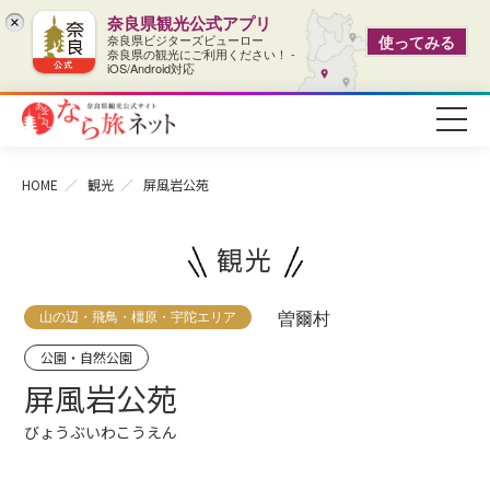
奈良県観光公式アプリ
×
奈良県ビジターズビューロー
使ってみる
奈良県の観光にご利用ください！ -
iOS/Android対応
HOME
観光
屏風岩公苑
観光
山の辺・飛鳥・橿原・宇陀エリア
曽爾村
公園・自然公園
屏風岩公苑
びょうぶいわこうえん