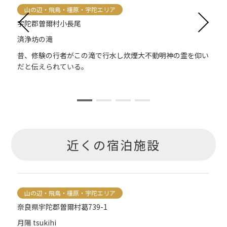
山の辺・飛鳥・橿原・宇陀エリア
宇陀郡曽爾村小長尾
済浄坊の滝
昔、修験の行者がこの滝で行水し炊煙大不動明神の霊を仰い
だと伝えられている。
近くの宿泊施設
山の辺・飛鳥・橿原・宇陀エリア
奈良県宇陀郡曽爾村葛739-1
月陽 tsukihi
月