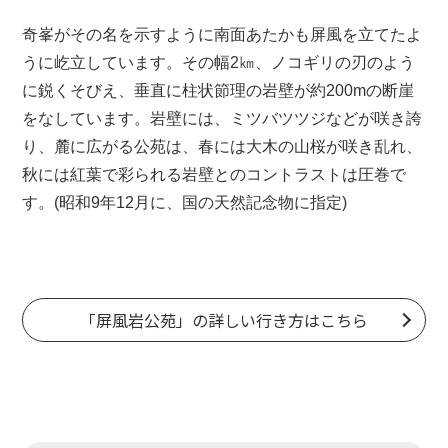
奇峯がその名を示すように南面あたかも屏風を立てたよ
うに屹立しています。その幅2㎞、ノコギリの刃のよう
に鋭くそびえ、垂直に柱状節理の岩壁が約200mの断崖
をなしています。岩壁には、ミツバツツジなどが咲き誇
り、麓に広がる公苑は、春には大木の山桜が咲き乱れ、
秋には紅葉で彩られる岩壁とのコントラストは圧巻で
す。(昭和9年12月に、国の天然記念物に指定)
「屏風岩公苑」の詳しい行き方はこちら