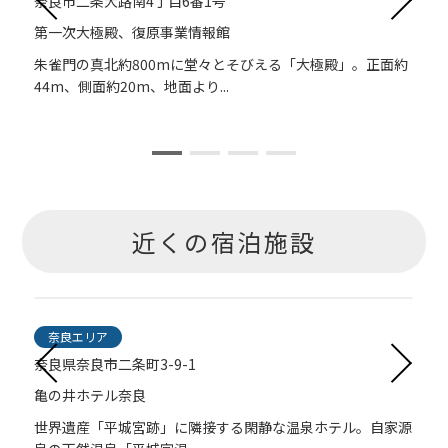
奈良市二条大路南4丁目6番1号
第一次大極殿、復原事業情報館
事
朱雀門の真北約800mに堂々とそびえる「大極殿」。正面約
44m、側面約20m、地面より...
近くの宿泊施設
奈良エリア
奈良県奈良市二条町3-9-1
亀の井ホテル奈良
ッ
世界遺産「平城宮跡」に隣接する閑静な温泉ホテル。自家源