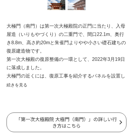
大極門（南門）は第一次大極殿院の正門に当たり、入母
屋造（いりもやづくり）の二重門で、間口22.1m、奥行
き8.8m、高さ約20mと
朱雀門
よりやや小さい礎石建ちの
復原建造物です。
第一次大極殿の復原整備の一環として、2022年3月19日
に落成しました。
大極門の近くには、復原工事を紹介するパネルを設置し
ています。また、西側にある
復原事業情報館
には大極門
続きを見る
の扁額の実物大の模型も加わりました。あわせてご覧く
ださい。
「第一次大極殿院 大極門（南門）」の詳しい行
き方はこちら