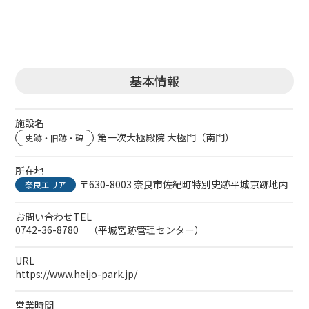
基本情報
施設名
第一次大極殿院 大極門（南門）
史跡・旧跡・碑
所在地
〒630-8003 奈良市佐紀町特別史跡平城京跡地内
奈良エリア
お問い合わせTEL
0742-36-8780 （平城宮跡管理センター）
URL
https://www.heijo-park.jp/
営業時間