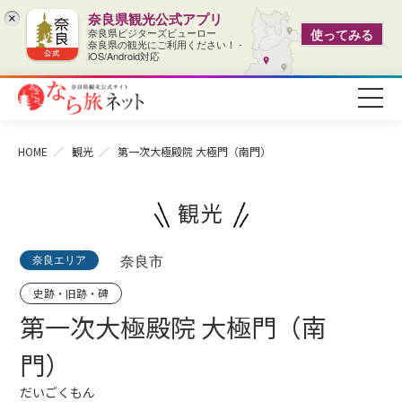
奈良県観光公式アプリ
×
奈良県ビジターズビューロー
使ってみる
奈良県の観光にご利用ください！ -
iOS/Android対応
HOME
観光
第一次大極殿院 大極門（南門）
観光
奈良エリア
奈良市
史跡・旧跡・碑
第一次大極殿院 大極門（南
門）
だいごくもん