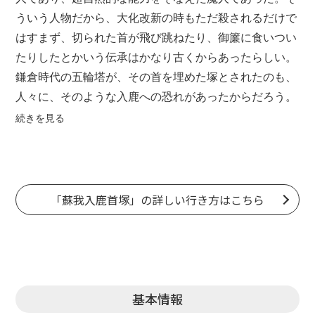
ういう人物だから、大化改新の時もただ殺されるだけで
はすまず、切られた首が飛び跳ねたり、御簾に食いつい
たりしたとかいう伝承はかなり古くからあったらしい。
鎌倉時代の五輪塔が、その首を埋めた塚とされたのも、
人々に、そのような入鹿への恐れがあったからだろう。
「書記」の入鹿暗殺シーンは緊張感あふれる細部の描写
続きを見る
で読者をひきつけるが、首がどうなったかについては触
れていない。ただ、剣を持った者たちがなかなか踏み出
せなかったというくだりは、当時の入鹿の威勢の大きさ
を教えてくれる。事実入鹿は、単なる権勢家の御曹司で
「蘇我入鹿首塚」の詳しい行き方はこちら
はなく、有能な政治家であったようだ。
基本情報