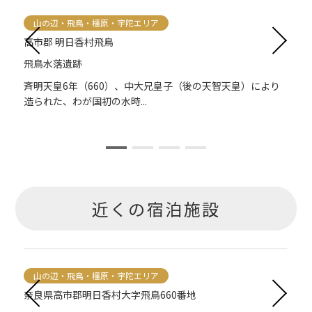
山の辺・飛鳥・橿原・宇陀エリア
高市郡 明日香村飛鳥
飛鳥水落遺跡
天
斉明天皇6年（660）、中大兄皇子（後の天智天皇）により
造られた、わが国初の水時...
近くの宿泊施設
山の辺・飛鳥・橿原・宇陀エリア
奈良県高市郡明日香村大字飛鳥660番地