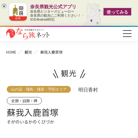
奈良県観光公式アプリ
×
奈良県ビジターズビューロー
使ってみる
奈良県の観光にご利用ください！ -
iOS/Android対応
HOME
観光
蘇我入鹿首塚
観光
山の辺・飛鳥・橿原・宇陀エリア
明日香村
史跡・旧跡・碑
蘇我入鹿首塚
そがのいるかのくびづか