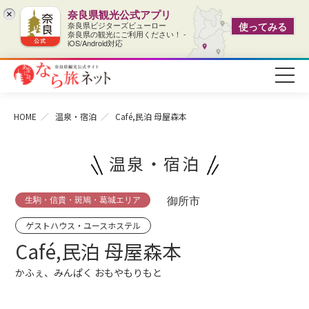
奈良県観光公式アプリ
×
奈良県ビジターズビューロー
使ってみる
奈良県の観光にご利用ください！ -
iOS/Android対応
HOME
温泉・宿泊
Café,民泊 母屋森本
温泉・宿泊
生駒・信貴・斑鳩・葛城エリア
御所市
ゲストハウス・ユースホステル
Café,民泊 母屋森本
かふぇ、みんぱく おもやもりもと