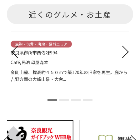
近くのグルメ・お土産
生駒・信貴・斑鳩・葛城エリア
奈良県御所市西佐味994
Café,民泊 母屋森本
菜
金剛山麓、標高約４５０ｍで築120年の旧家を再生。庭から
吉野方面の大峰山系・大台...