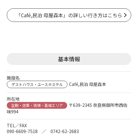
「Café,民泊 母屋森本」の詳しい行き方はこちら
基本情報
施設名
Café,民泊 母屋森本
ゲストハウス・ユースホステル
所在地
〒639-2345 奈良県御所市西佐
生駒・信貴・斑鳩・葛城エリア
味994
TEL／FAX
090-6609-7518 ／ 0742-62-2683