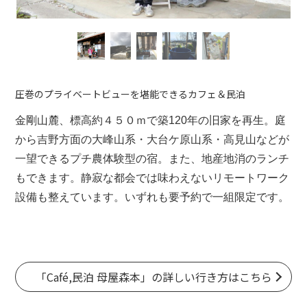
圧巻のプライベートビューを堪能できるカフェ＆民泊
金剛山
麓、標高約４５０ｍで築120年の旧家を再生。庭
から吉野方面の大峰山系・大台ケ原山系・
高見山
などが
一望できるプチ農体験型の宿。また、地産地消のランチ
もできます。静寂な都会では味わえないリモートワーク
設備も整えています。いずれも要予約で一組限定です。
「Café,民泊 母屋森本」の詳しい行き方はこちら