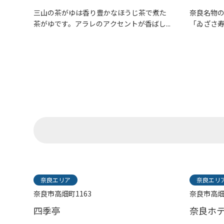
三山の茶がゆは香り豊かなほうじ茶で煮た
奈良名物
茶がゆです。アラレのアクセントが香ばし...
「ゐざさ
仏...
奈良エリア
奈良エリ
奈良市高畑町1163
奈良市高畑
四季亭
奈良ホ