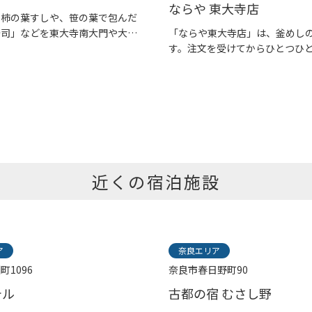
ならや 東大寺店
の柿の葉すしや、笹の葉で包んだ
寿司」などを東大寺南大門や大
「ならや東大寺店」は、釜めし
す。注文を受けてからひとつひとつ
近くの宿泊施設
ア
奈良エリア
町1096
奈良市春日野町90
テル
古都の宿 むさし野