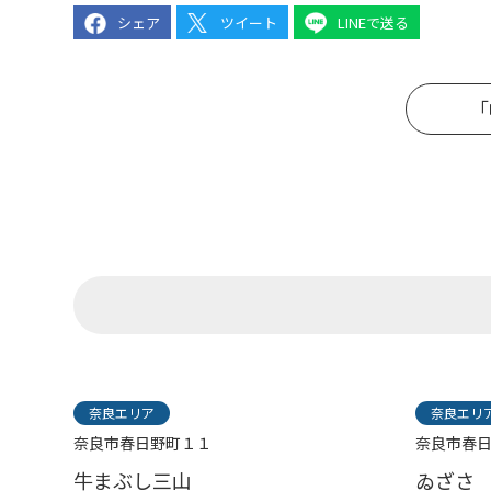
シェア
ツイート
LINEで送る
「
奈良エリア
奈良エリ
奈良市春日野町１１
奈良市春日
牛まぶし三山
ゐざさ 