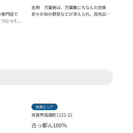
名物 万葉粥は、万葉集にちなんだ四季
の専門店で
折々の旬の野菜などが添えられ、昆布出
じっく...
汁、...
奈良エリア
奈良市高畑町1122-21
古っ都ん100％