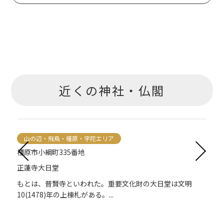
近くの神社・仏閣
山の辺・飛鳥・橿原・宇陀エリア
橿原市小綱町335番地
正蓮寺大日堂
もとは、普賢寺といわれた。重要文化財の大日堂は文明
10(1478)年の上棟札がある。...