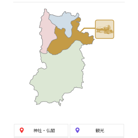
神社
・
仏閣
観光