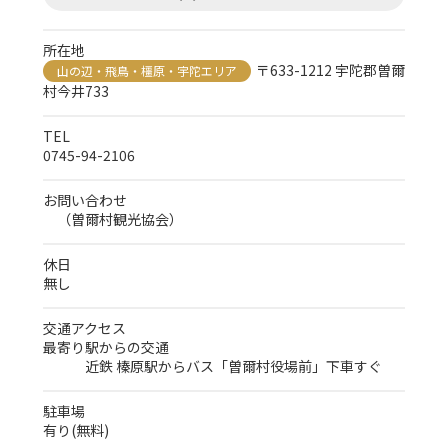
所在地
〒633-1212 宇陀郡曽爾
山の辺・飛鳥・橿原・宇陀エリア
村今井733
TEL
0745-94-2106
お問い合わせ
（曽爾村観光協会）
休日
無し
交通アクセス
最寄り駅からの交通
近鉄 榛原駅からバス「曽爾村役場前」下車すぐ
駐車場
有り(無料)