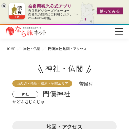
奈良県観光公式アプリ
×
奈良県ビジターズビューロー
使ってみる
奈良県の観光にご利用ください！ -
iOS/Android対応
HOME
神社・仏閣
門僕神社
地図・アクセス
神社・仏閣
山の辺・飛鳥・橿原・宇陀エリア
曽爾村
門僕神社
神社
かどふさじんじゃ
地図・アクセス