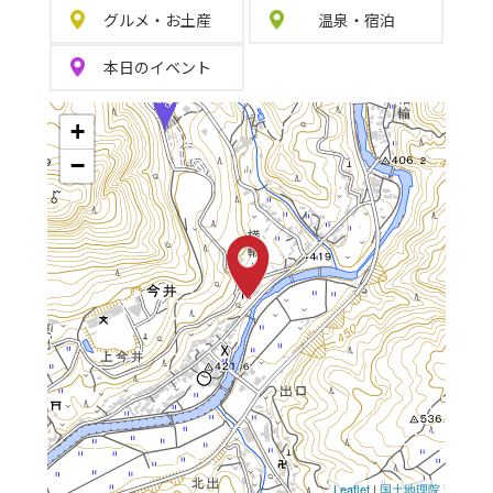
グルメ
・
お土産
温泉
・
宿泊
本日の
イベント
+
−
Leaflet
|
国土地理院