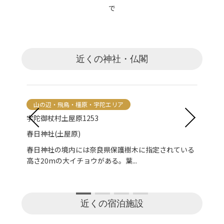
で
近くの神社・仏閣
山の辺・飛鳥・橿原・宇陀エリア
山
宇陀御杖村土屋原1253
宇陀
春日神社(土屋原)
四社
は高
春日神社の境内には奈良県保護樹木に指定されている
かつ
高さ20mの大イチョウがある。葉...
のこ
近くの宿泊施設