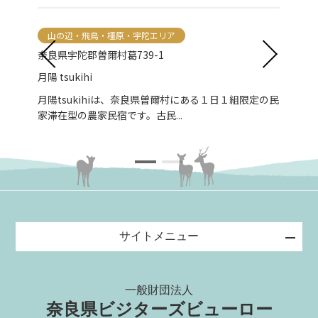
山の辺・飛鳥・橿原・宇陀エリア
山
奈良県宇陀郡曽爾村葛739-1
奈良
月陽 tsukihi
隠宿御
す。
月陽tsukihiは、奈良県曽爾村にある１日１組限定の民
大洞
家滞在型の農家民宿です。古民...
温泉
サイトメニュー
一般財団法人
奈良県ビジターズビューロー