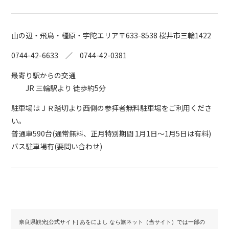
山の辺・飛鳥・橿原・宇陀エリア
〒633-8538 桜井市三輪1422
0744-42-6633 ／ 0744-42-0381
最寄り駅からの交通
JR 三輪駅より 徒歩約5分
駐車場はＪＲ踏切より西側の参拝者無料駐車場をご利用くださ
い。
普通車590台(通常無料、正月特別期間 1月1日～1月5日は有料)
バス駐車場有(要問い合わせ)
奈良県観光[公式サイト] あをによし なら旅ネット（当サイト）では一部の