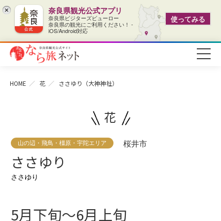
奈良県観光公式アプリ
×
奈良県ビジターズビューロー
使ってみる
奈良県の観光にご利用ください！ -
iOS/Android対応
HOME
花
ささゆり（大神神社）
花
山の辺・飛鳥・橿原・宇陀エリア
桜井市
ささゆり
ささゆり
5月下旬～6月上旬