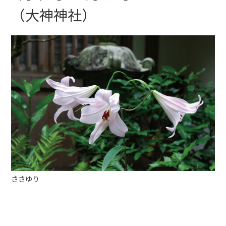
（大神神社）
ささゆり