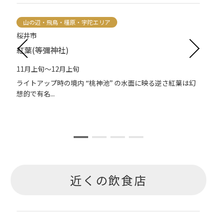
山の辺・飛鳥・橿原・宇陀エリア
桜井市
紅葉(等彌神社)
11月上旬～12月上旬
ライトアップ時の境内 “桃神池” の水面に映る逆さ紅葉は幻
想的で有名...
近くの飲食店