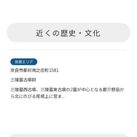
近くの歴史・文化
奈良エリア
奈良市都祁南之庄町1581
三陵墓古墳群
か
三陵墓西古墳、三陵墓東古墳の2墓が中心となる都介野岳か
ら北にのびる尾根上に営ま...