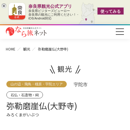
奈良県観光公式アプリ
×
奈良県ビジターズビューロー
使ってみる
奈良県の観光にご利用ください！ -
iOS/Android対応
HOME
観光
弥勒磨崖仏(大野寺)
観光
山の辺・飛鳥・橿原・宇陀エリア
宇陀市
石仏・石造物・祠
弥勒磨崖仏(大野寺)
みろくまがいぶつ