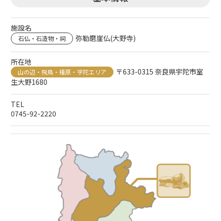
施設名
弥勒磨崖仏(大野寺)
石仏・石造物・祠
所在地
〒633-0315 奈良県宇陀市室
山の辺・飛鳥・橿原・宇陀エリア
生大野1680
TEL
0745-92-2220