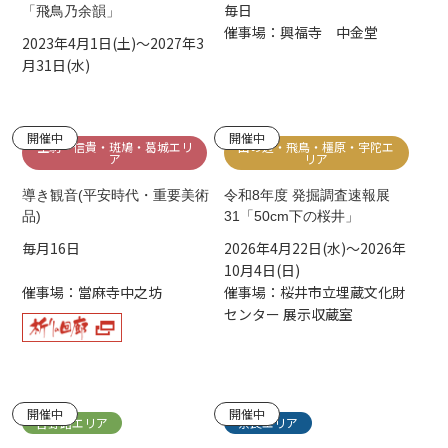
毎日
「飛鳥乃余韻」
催事場：興福寺 中金堂
2023年4月1日(土)～2027年3
月31日(水)
開催中
開催中
生駒・信貴・斑鳩・葛城エリ
山の辺・飛鳥・橿原・宇陀エ
ア
リア
導き観音(平安時代・重要美術
令和8年度 発掘調査速報展
品)
31「50cm下の桜井」
毎月16日
2026年4月22日(水)～2026年
10月4日(日)
催事場：當麻寺中之坊
催事場：桜井市立埋蔵文化財
センター 展示収蔵室
開催中
開催中
吉野路エリア
奈良エリア