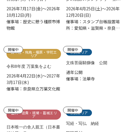
幕
2026年7月17日(金)～2026年
2026年4月25日(土)～2026年
10月12日(月)
12月20日(日)
催事場：歴史に憩う橿原市博
催事場：スタンプ台帳設置場
物館
所：愛知県・滋賀県・奈良県
のスタンプラリースポットで
配布（各施設先着380冊） ※
詳細はHPをご確認ください。
開催中
開催中
山の辺・飛鳥・橿原・宇陀エ
奈良エリア
リア
文殊菩薩騎獅像 公開
令和8年度 万葉集をよむ
通年公開
2026年4月22日(水)～2027年
催事場：法華寺
3月17日(水)
催事場：奈良県立万葉文化館
開催中
開催中
生駒・信貴・斑鳩・葛城エリ
奈良エリア
ア
写経・写仏 納経
日本唯一の舎人親王（日本書