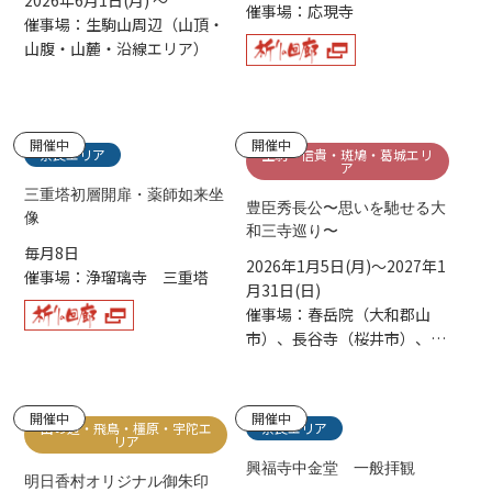
2026年6月1日(月) ～
催事場：応現寺
催事場：生駒山周辺（山頂・
山腹・山麓・沿線エリア）
開催中
開催中
奈良エリア
生駒・信貴・斑鳩・葛城エリ
ア
三重塔初層開扉・薬師如来坐
豊臣秀長公〜思いを馳せる大
像
和三寺巡り〜
毎月8日
2026年1月5日(月)～2027年1
催事場：浄瑠璃寺 三重塔
月31日(日)
催事場：春岳院（大和郡山
市）、長谷寺（桜井市）、壷
阪寺（高取町）
開催中
開催中
山の辺・飛鳥・橿原・宇陀エ
奈良エリア
リア
興福寺中金堂 一般拝観
明日香村オリジナル御朱印