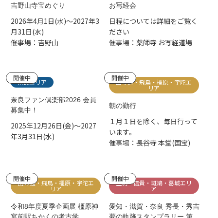
吉野山寺宝めぐり
お写経会
2026年4月1日(水)～2027年3
日程については詳細をご覧く
月31日(水)
ださい
催事場：吉野山
催事場：薬師寺 お写経道場
開催中
開催中
奈良エリア
山の辺・飛鳥・橿原・宇陀エ
リア
奈良ファン倶楽部2026 会員
朝の勤行
募集中！
１月１日を除く、毎日行って
2025年12月26日(金)～2027
います。
年3月31日(水)
催事場：長谷寺 本堂(国宝)
開催中
開催中
山の辺・飛鳥・橿原・宇陀エ
生駒・信貴・斑鳩・葛城エリ
リア
ア
令和8年度夏季企画展 橿原神
愛知・滋賀・奈良 秀長・秀吉
宮前駅ちかくの考古学
夢の軌跡スタンプラリー 第弐