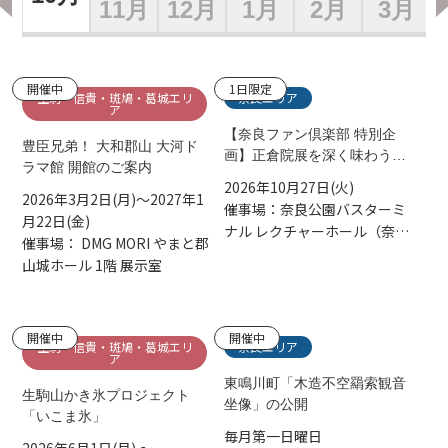
月
11月
12月
1月
2月
3月
開催中
1日限定
生駒・信貴・斑鳩・葛城エリ
奈良エリア
ア
【奈良ファン倶楽部 特別企
豊臣兄弟！ 大和郡山 大河ド
画】正倉院展を深く味わう
ラマ館 開館のご案内
2026
2026年10月27日(火)
2026年3月2日(月)～2027年1
催事場：奈良公園バスターミ
月22日(金)
ナル レクチャーホール（奈良
催事場： DMG MORI やまと郡
市登大路町76）
山城ホール 1階 展示室
開催中
開催中
生駒・信貴・斑鳩・葛城エリ
奈良エリア
ア
東鳴川町「木造不空羂索観音
生駒山かき氷プロジェクト
坐像」の公開
「いこま氷」
毎月第一日曜日