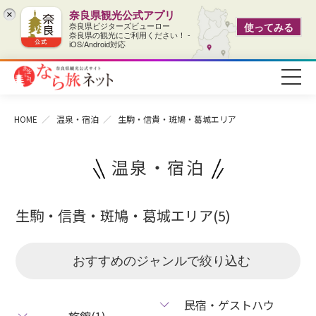
奈良県観光公式アプリ
×
奈良県ビジターズビューロー
使ってみる
奈良県の観光にご利用ください！ -
iOS/Android対応
HOME
温泉・宿泊
生駒・信貴・斑鳩・葛城エリア
温泉・宿泊
生駒・信貴・斑鳩・葛城エリア(5)
おすすめのジャンルで絞り込む
民宿・ゲストハウ
旅館(1)