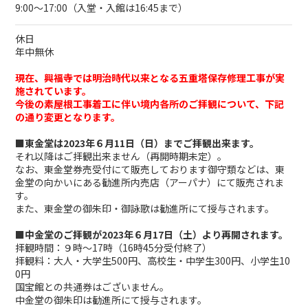
9:00～17:00（入堂・入館は16:45まで）
休日
年中無休
現在、興福寺では明治時代以来となる五重塔保存修理工事が実
施されています。
今後の素屋根工事着工に伴い境内各所のご拝観について、下記
の通り変更となります。
■東金堂は2023年６月11日（日）までご拝観出来ます。
それ以降はご拝観出来ません（再開時期未定）。
なお、東金堂券売受付にて販売しております御守類などは、東
金堂の向かいにある勧進所内売店（アーパナ）にて販売されま
す。
また、東金堂の御朱印・御詠歌は勧進所にて授与されます。
■中金堂のご拝観が2023年６月17日（土）より再開されます。
拝観時間：９時～17時（16時45分受付終了）
拝観料：大人・大学生500円、高校生・中学生300円、小学生10
0円
国宝館との共通券はございません。
中金堂の御朱印は勧進所にて授与されます。