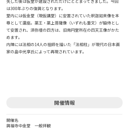
失した後は仮堂が建設されただけにとどまってきました。今回
は300年ぶりの復興となります。
堂内には仮金堂（現仮講堂）に安置されていた釈迦如来像を本
尊として還座。薬王・薬上菩薩像（いずれも重文）が脇侍とし
て安置され、須弥壇の四方は、旧南円堂所在の四天王像がかた
めます。
内陣には法相の14人の祖師を描いた「法相柱」が現代の日本画
家の畠中光享氏によって再現されています。
開催情報
開催名
興福寺中金堂 一般拝観