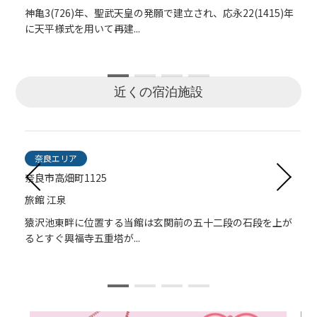
神亀3(726)年、聖武天皇の発願で建立され、応永22(1415)年
国宝館には興福寺に伝わる数多くの国宝･重要文化財を収蔵し
藤原冬嗣の創建とされ、現在の建物は江戸時代、寛保元
縁結びのご利益がある社。猿沢池に身を投げた采女（女官）
に天平様式を用いて再建...
ており、天平時代の寺宝...
(1741)年に立柱。西国三十三...
の霊を慰めるため祀った...
近くの宿泊施設
奈良エリア
奈良エリア
奈良エリア
奈良エリア
奈良市高畑町1125
奈良市高畑町1122-21
奈良市高畑町1113-3
奈良市登大路町40-1
旅館 江泉
古っ都ん100％
飛鳥荘
登大路ホテル
猿沢池東畔に位置する当館は玄関前の五十二段の石段を上が
奈良公園、興福寺、猿沢池の近くにある宿。ユニークなネー
猿沢池の近くに位置し、奈良公園やなら町の散策にとても便
近鉄奈良駅から徒歩3分、世界遺産 興福寺の袂に佇む13室の
るとすぐ興福寺五重塔が...
ミングの「こっとん」と...
利。展望露天風呂からは...
オーベルジュ。宿泊・料...