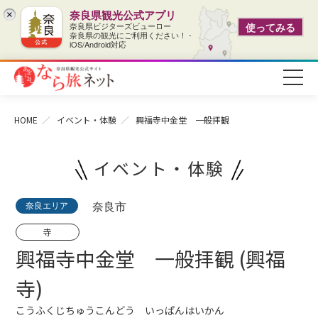
奈良県観光公式アプリ
×
奈良県ビジターズビューロー
使ってみる
奈良県の観光にご利用ください！ -
iOS/Android対応
HOME
イベント・体験
興福寺中金堂 一般拝観
イベント・体験
奈良エリア
奈良市
寺
興福寺中金堂 一般拝観 (興福
寺)
こうふくじちゅうこんどう いっぱんはいかん