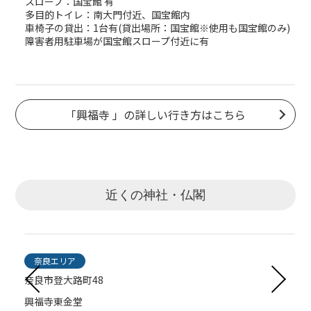
スロープ：国宝館 有
多目的トイレ：南大門付近、国宝館内
車椅子の貸出：1台有(貸出場所：国宝館※使用も国宝館のみ)
障害者用駐車場が国宝館スロープ付近に有
「興福寺 」の詳しい行き方はこちら
近くの神社・仏閣
奈良エリア
奈良エリア
奈良エリア
奈良エリア
奈良市登大路町48
奈良市登大路町48
奈良市登大路町48
奈良市橋本町
興福寺東金堂
興福寺国宝館
興福寺南円堂
采女神社