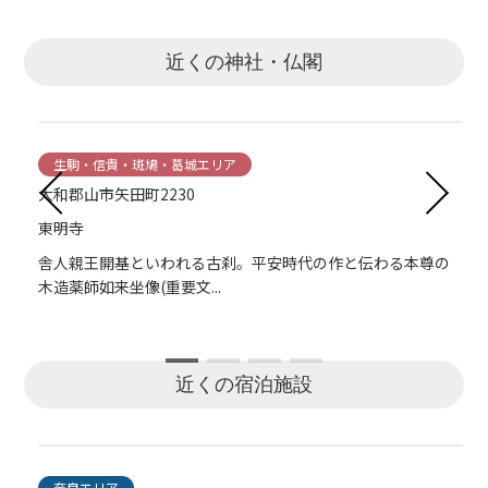
近くの神社・仏閣
生駒・信貴・斑鳩・葛城エリア
生駒・信貴・斑鳩・葛城エリア
奈良エリア
奈良エリア
大和郡山市矢田町2230
大和郡山市矢田町3506
奈良市菅原町508
奈良市菅原東1-15-1
東明寺
矢田寺
喜光寺
菅原天満宮
舎人親王開基といわれる古刹。平安時代の作と伝わる本尊の
矢田寺(金剛山寺)は開基当時、僧坊48を数える大寺であった。
奈良時代の高僧、行基菩薩が養老5年(721)に創建。東大寺大
菅原道真ゆかりの神社。道真の出生地ともいわれている。道
木造薬師如来坐像(重要文...
現在は4つの僧坊で通称...
仏建立のための布教活動...
真が牛に乗って太宰府に...
近くの宿泊施設
奈良エリア
奈良エリア
奈良エリア
奈良エリア