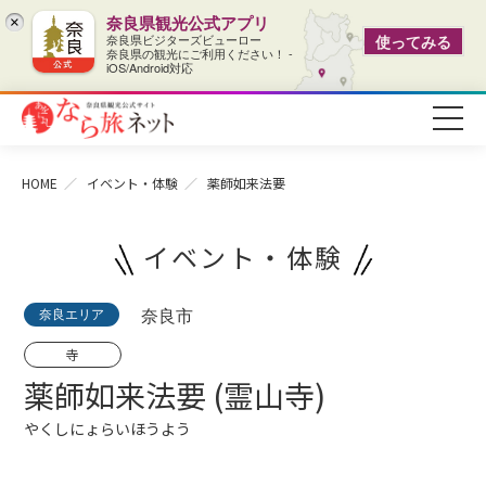
奈良県観光公式アプリ
×
奈良県ビジターズビューロー
使ってみる
奈良県の観光にご利用ください！ -
iOS/Android対応
HOME
イベント・体験
薬師如来法要
イベント・体験
奈良エリア
奈良市
寺
薬師如来法要 (霊山寺)
やくしにょらいほうよう