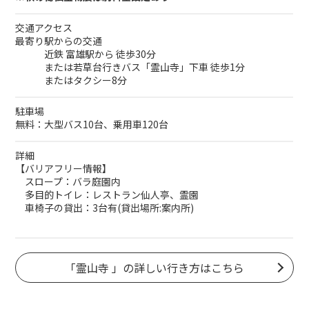
交通アクセス
最寄り駅からの交通
近鉄 富雄駅から 徒歩30分
または若草台行きバス「霊山寺」下車 徒歩1分
またはタクシー8分
駐車場
無料：大型バス10台、乗用車120台
詳細
【バリアフリー情報】
スロープ：バラ庭園内
多目的トイレ：レストラン仙人亭、霊園
車椅子の貸出：3台有(貸出場所:案内所)
「霊山寺 」の詳しい行き方はこちら