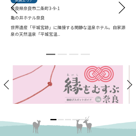
奈良県奈良市二条町3-9-1
奈良市四条大路1-4-45
奈良県奈良市三条大路1丁目1番地1号
奈良市法華寺町254-1
亀の井ホテル奈良
ホテルアジール・奈良アネックス
JWマリオット・ホテル奈良
奈良ロイヤルホテル
世界遺産「平城宮跡」に隣接する閑静な温泉ホテル。自家源
平城宮跡の近くにあるホテル。薬師寺や唐招提寺へは車で約5
奈良で初となる世界的ブランドの高級ホテル、JWマリオッ
平城宮跡まで徒歩圏内にあるホテル。２３０台の大型駐車場
泉の天然温泉「平城宮温...
分。客室は81室あり和室...
ト・ホテル奈良は、ラグジ...
があるので車での観光に...