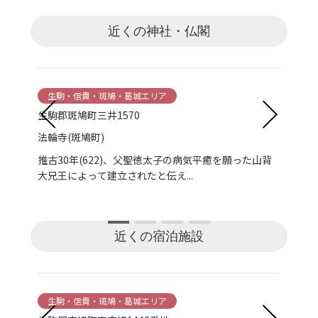
近くの神社・仏閣
生駒・信貴・斑鳩・葛城エリア
生
生駒郡斑鳩町三井1570
大和
法輪寺(斑鳩町)
矢田
され
推古30年(622)、父聖徳太子の病気平癒を願った山背
矢田
大兄王によって建立されたと伝え...
あっ
近くの宿泊施設
生駒・信貴・斑鳩・葛城エリア
生