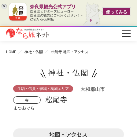
奈良県観光公式アプリ
×
奈良県ビジターズビューロー
使ってみる
奈良県の観光にご利用ください！ -
iOS/Android対応
HOME
神社・仏閣
松尾寺
地図・アクセス
神社・仏閣
生駒・信貴・斑鳩・葛城エリア
大和郡山市
松尾寺
寺
まつおでら
地図・アクセス