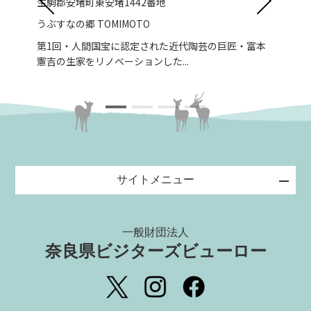
生駒郡安堵町東安堵1442番地
生駒
うぶすなの郷 TOMIMOTO
信貴
へは
第1回・人間国宝に認定された近代陶芸の巨匠・富本
宿坊
憲吉の生家をリノベーションした...
日本
サイトメニュー
一般財団法人
奈良県ビジターズビューロー