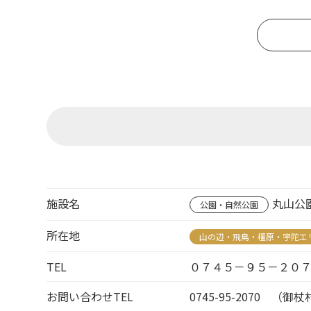
施設名
丸山公
公園・自然公園
所在地
山の辺・飛鳥・橿原・宇陀エ
TEL
０７４５－９５－２０
お問い合わせTEL
0745-95-2070 （