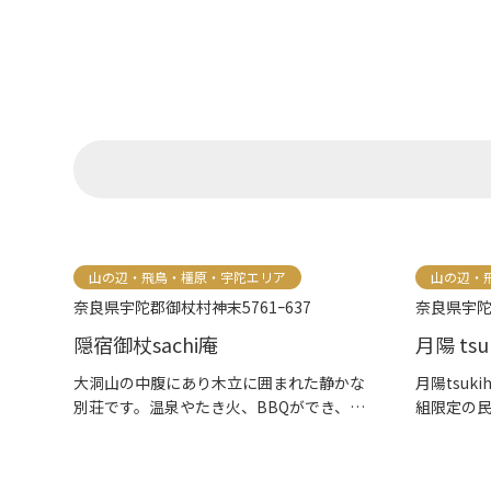
山の辺・飛鳥・橿原・宇陀エリア
山の辺・
奈良県宇陀郡御杖村神末5761ｰ637
奈良県宇陀
隠宿御杖sachi庵
月陽 tsuk
大洞山の中腹にあり木立に囲まれた静かな
月陽tsu
別荘です。温泉やたき火、BBQができ、キ
組限定の民
ャ...