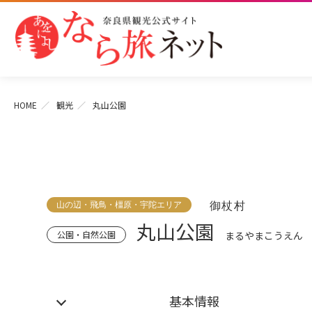
HOME
観光
丸山公園
山の辺・飛鳥・橿原・宇陀エリア
御杖村
丸山公園
公園・自然公園
まるやまこうえん
基本情報