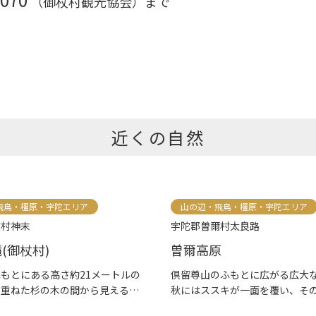
（御杖村観光協会）まで
近くの自然
飛鳥・橿原・宇陀エリア
山の辺・飛鳥・橿原・宇陀エリア
杖村神末
宇陀郡曽爾村太良路
(御杖村)
曽爾高原
もとにある高さ約21メートルの
倶留尊山のふもとに広がる広大
を重ねた杉の木の間から見える
秋にはススキが一面を覆い、そ
風...