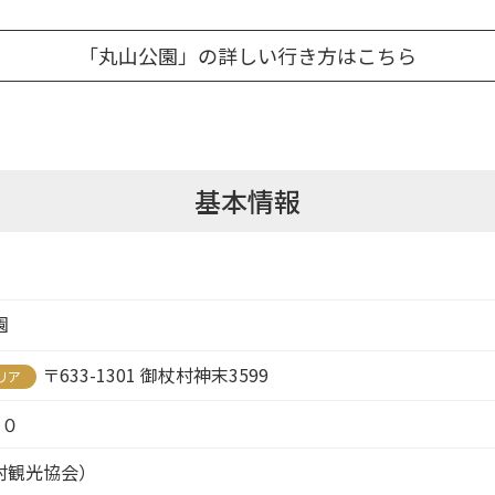
「丸山公園」の詳しい行き方はこちら
基本情報
園
〒633-1301 御杖村神末3599
リア
７０
御杖村観光協会）