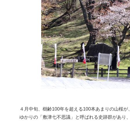
４月中旬、樹齢100年を超える100本あまりの山
ゆかりの「敷津七不思議」と呼ばれる史跡群があり、