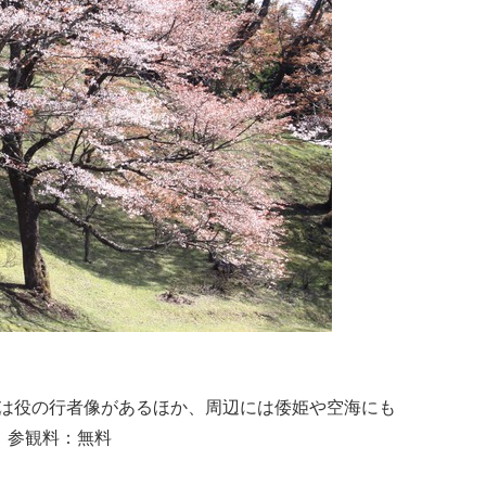
には役の行者像があるほか、周辺には倭姫や
空海
にも
 参観料：無料