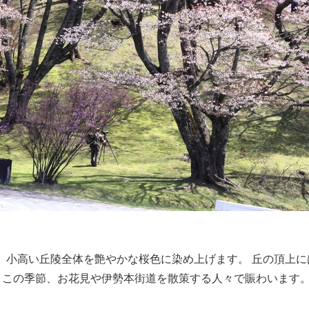
桜が、小高い丘陵全体を艶やかな桜色に染め上げます。 丘の頂上
この季節、お花見や伊勢本街道を散策する人々で賑わいます。