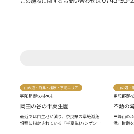
この施設に関するお問い合わせは
山の辺・飛鳥・橿原・宇陀エリア
山の辺・
宇陀郡御杖村神末
宇陀郡御
岡田の谷の半夏生園
不動の滝
最近では自生地が減り、奈良県の準絶滅危
三峰山のふ
惧種に指定されている「半夏生(ハンゲシ
滝。樹齢
ョ...
滝...