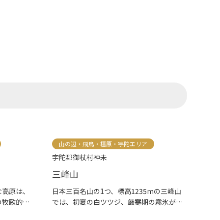
山の辺・飛鳥・橿原・宇陀エリア
宇陀郡御杖村神未
三峰山
な高原は、
日本三百名山の1つ、標高1235mの三峰山
の牧歌的
では、初夏の白ツツジ、厳寒期の霧氷が大
変...