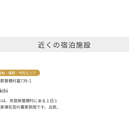
近くの宿泊施設
飛鳥・橿原・宇陀エリア
郡曽爾村葛739-1
ihi
kihiは、奈良県曽爾村にある１日１
家滞在型の農家民宿です。古民...