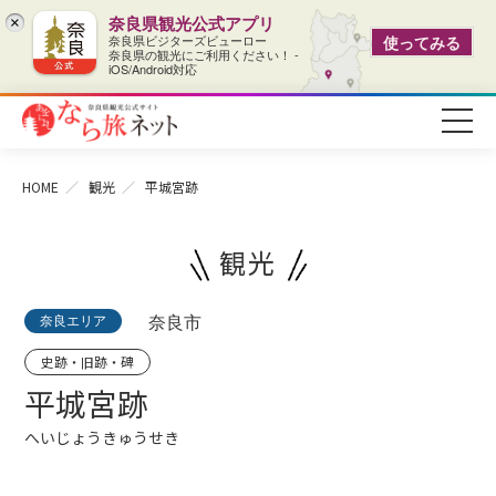
奈良県観光公式アプリ
×
奈良県ビジターズビューロー
使ってみる
奈良県の観光にご利用ください！ -
iOS/Android対応
HOME
観光
平城宮跡
観光
奈良エリア
奈良市
史跡・旧跡・碑
平城宮跡
へいじょうきゅうせき