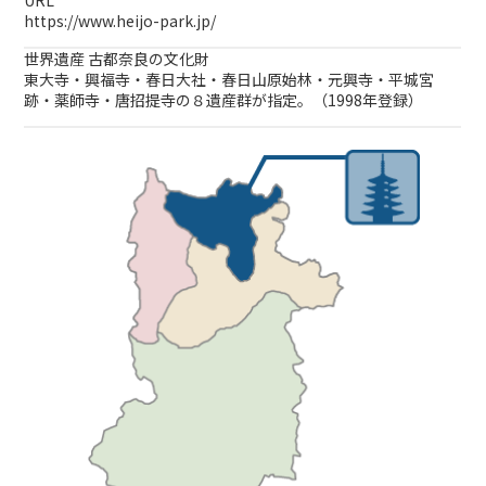
https://www.heijo-park.jp/
世界遺産 古都奈良の文化財
東大寺・興福寺・春日大社・春日山原始林・元興寺・平城宮
跡・薬師寺・唐招提寺の８遺産群が指定。（1998年登録）