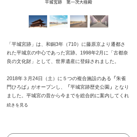
平城宮跡 第一次大極殿
「平城宮跡」は、和銅3年（710）に藤原京より遷都さ
れた平城京の中心であった宮跡。1998年2月に「古都奈
良の文化財」として、
世界遺産
に登録されました。
2018年３月24日（土）に５つの複合施設のある
「
朱雀
門ひろば
」
がオープンし、
「
平城宮跡歴史公園
」
となり
ました。平城宮の昔から今までを総合的に案内してくれ
る「
平城宮いざない館
」や観光拠点施設「
天平みはらし
続きを見る
館
」、レストランやカフェ併設の「
天平うまし館
」、観
光情報を集約した「
天平みつき館
」などの施設が充実し
ています。