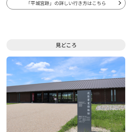
「平城宮跡」の詳しい行き方はこちら
その他、「
平城宮跡資料館
」、「
遺構展示館
」、「
復原
事業情報館
」では、多数の出土品の展示、復元模型、遺
構などが公開されています。「
第一次大極殿
」や2022
年3月19日に完成した
「大極門(第一次大極殿院南
門)」
、「
東院庭園
」、「朝堂院」、平城京遷都1,300年
見どころ
の記念事業の一環として復原された「
朱雀門
」など、数
多くの復元施設が全域にわたって点在します。今も日々
新たな発見が絶えない、何度も訪れたい施設です。