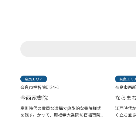
奈良エリア
奈良エリ
奈良市福智院町24-1
奈良市西
今西家書院
ならま
室町時代の貴重な遺構で典型的な書院様式
江戸時代
を残す。かつて、興福寺大乗院坊官福智院...
く立ち並
名...