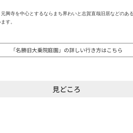
、
元興寺
を中心とする
ならまち
界わいと
志賀直哉
旧居などのあ
います。
「名勝旧大乗院庭園」の詳しい行き方はこちら
見どころ