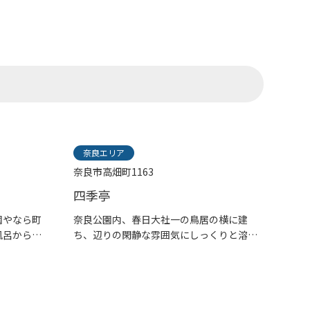
奈良エリア
奈良市高畑町1163
四季亭
園やなら町
奈良公園内、春日大社一の鳥居の横に建
風呂から
ち、辺りの閑静な雰囲気にしっくりと溶け
込...