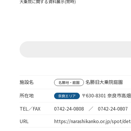
大乗院に関する資料展示(常時)
施設名
名勝旧大乗院庭園
名勝地・庭園
所在地
〒630-8301 奈良市高畑
奈良エリア
TEL／FAX
0742-24-0808 ／ 0742-24-0807
URL
https://narashikanko.or.jp/spot/de