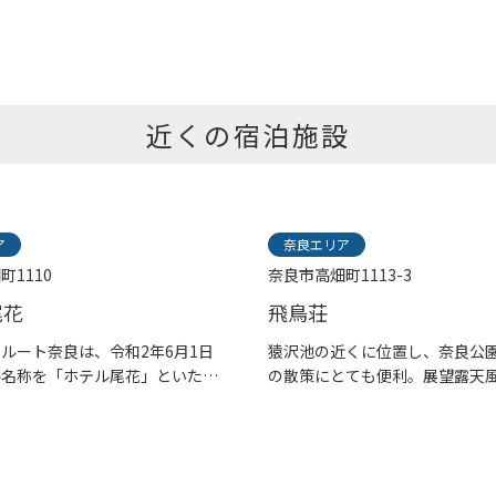
近くの宿泊施設
ア
奈良エリア
町1110
奈良市高畑町1113-3
尾花
飛鳥荘
ルート奈良は、令和2年6月1日
猿沢池の近くに位置し、奈良公
ル名称を「ホテル尾花」といたし
の散策にとても便利。展望露天
は...