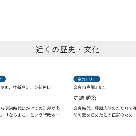
近くの歴史・文化
ア
奈良エリア
新屋町、中新屋町、芝新屋町
奈良市高畑町921
ち
史跡 頭塔
から明治時代にかけての町屋が多
奈良時代、藤原広嗣のたたりで
ぶ。「ならまち」という行政地
昉の頭を埋めたとの伝説のため
呼...