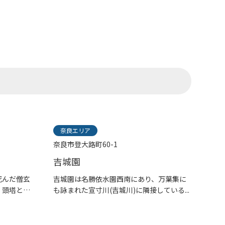
奈良エリア
奈良市登大路町60-1
吉城園
死んだ僧玄
吉城園は名勝依水園西南にあり、万葉集に
、頭塔と
も詠まれた宣寸川(吉城川)に隣接している...