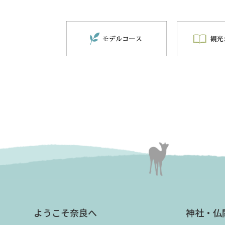
ようこそ奈良へ
神社・仏