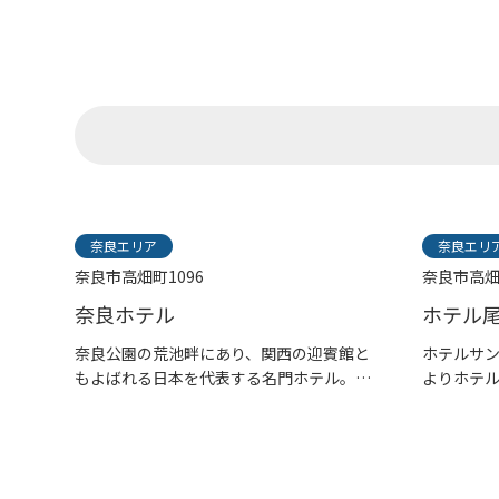
奈良エリア
奈良エリ
奈良市高畑町1096
奈良市高畑
奈良ホテル
ホテル
奈良公園の荒池畔にあり、関西の迎賓館と
ホテルサン
もよばれる日本を代表する名門ホテル。
よりホテ
ク...
ま...