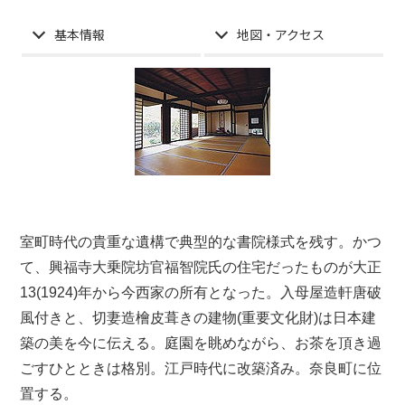
基本情報
地図・アクセス
室町時代の貴重な遺構で典型的な書院様式を残す。かつ
て、
興福寺
大乗院坊官
福智院
氏の住宅だったものが大正
13(1924)年から今西家の所有となった。入母屋造軒唐破
風付きと、切妻造檜皮葺きの建物(重要文化財)は日本建
築の美を今に伝える。庭園を眺めながら、お茶を頂き過
ごすひとときは格別。江戸時代に改築済み。奈良町に位
置する。