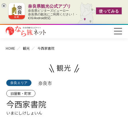
奈良県観光公式アプリ
×
奈良県ビジターズビューロー
使ってみる
奈良県の観光にご利用ください！ -
iOS/Android対応
HOME
観光
今西家書院
観光
奈良エリア
奈良市
旧屋敷・町家
今西家書院
いまにしけしょいん