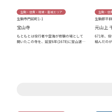
生駒・信貴・斑鳩・葛城エリア
生駒・信
生駒市門前町1-1
生駒郡平群
宝山寺
元山上 
もともとは役行者や空海が修験の場として
671年、
開いたこの寺を、延宝6年(1678)に宝山湛
結んだのが
海...
天...