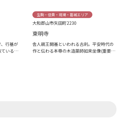
生駒・信貴・斑鳩・葛城エリア
大和郡山市矢田町2230
東明寺
で、行基が
舎人親王開基といわれる古刹。平安時代の
似ている
作と伝わる本尊の木造薬師如来坐像(重要
文...