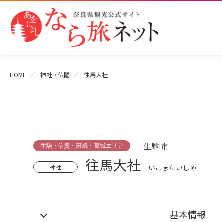
HOME
神社・仏閣
往馬大社
生駒・信貴・斑鳩・葛城エリア
生駒市
往馬大社
神社
いこまたいしゃ
基本情報