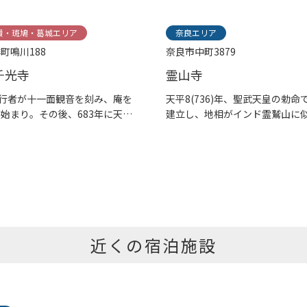
貴・斑鳩・葛城エリア
奈良エリア
町鳴川188
奈良市中町3879
千光寺
霊山寺
役行者が十一面観音を刻み、庵を
天平8(736)年、聖武天皇の勅命
始まり。その後、683年に天武
建立し、地相がインド霊鷲山に
と...
近くの宿泊施設