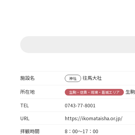
施設名
往馬大社
神社
所在地
生駒
生駒・信貴・斑鳩・葛城エリア
TEL
0743-77-8001
URL
https://ikomataisha.or.jp/
拝観時間
8：00～17：00