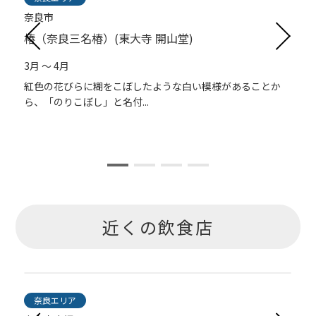
奈良市
椿（奈良三名椿）(東大寺 開山堂)
3月 ～ 4月
紅色の花びらに糊をこぼしたような白い模様があることか
ら、「のりこぼし」と名付...
近くの飲食店
奈良エリア