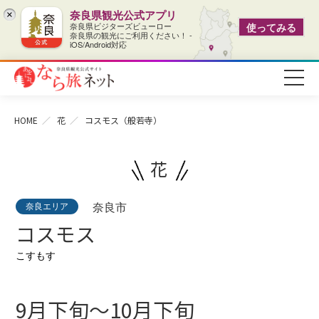
奈良県観光公式アプリ
×
奈良県ビジターズビューロー
使ってみる
奈良県の観光にご利用ください！ -
iOS/Android対応
HOME
花
コスモス（般若寺）
花
奈良エリア
奈良市
コスモス
こすもす
9月下旬～10月下旬