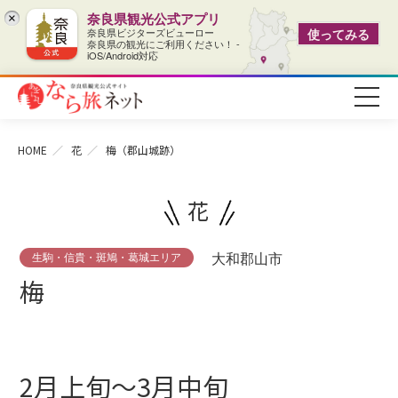
奈良県観光公式アプリ
×
奈良県ビジターズビューロー
使ってみる
奈良県の観光にご利用ください！ -
iOS/Android対応
HOME
花
梅（郡山城跡）
花
生駒・信貴・斑鳩・葛城エリア
大和郡山市
梅
2月上旬～3月中旬