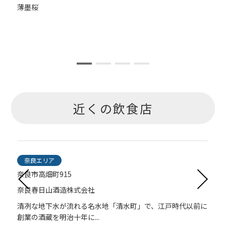
応
薄墨桜
近くの飲食店
奈良エリア
奈良市高畑町915
奈良春日山酒造株式会社
奈
清冽な地下水が流れる名水地「清水町」で、江戸時代以前に
創業の酒蔵を明治十年に...