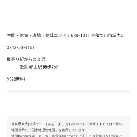
生駒・信貴・斑鳩・葛城エリア
〒639-1011 大和郡山市城内町
0743-53-1151
最寄り駅からの交通
近鉄 郡山駅 徒歩7分
5台(無料)
奈良県観光[公式サイト] あをによし なら旅ネット（当サイト）では一部の
地図表示に「国土地理院地図」を使用しています。
地図内の情報や、マーカー表示場所については正しく表示されない場合が