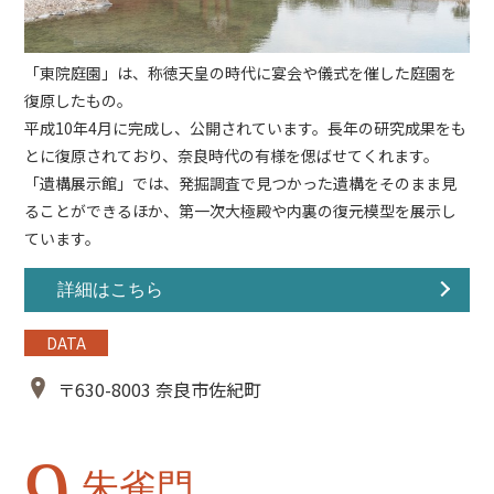
「
東院庭園
」は、称徳天皇の時代に宴会や儀式を催した庭園を
復原したもの。
平成10年4月に完成し、公開されています。長年の研究成果をも
とに復原されており、奈良時代の有様を偲ばせてくれます。
「
遺構展示館
」では、発掘調査で見つかった遺構をそのまま見
ることができるほか、第一次大極殿や内裏の復元模型を展示し
ています。
詳細はこちら
DATA
〒630-8003 奈良市佐紀町
朱雀門