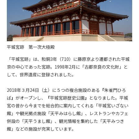
平城宮跡 第一次大極殿
「平城宮跡」は、和銅3年（710）に藤原京より遷都された平城
京の中心であった宮跡。1998年2月に「古都奈良の文化財」と
して、世界遺産に登録されました。
2018年３月24日（土）に５つの複合施設のある
「
朱雀門ひろ
ば
」
がオープンし、
「
平城宮跡歴史公園
」
となりました。平城
宮の昔から今までを総合的に案内してくれる「
平城宮いざない
館
」や観光拠点施設「
天平みはらし館
」、レストランやカフェ
併設の「
天平うまし館
」、観光情報を集約した「
天平みつき
館
」などの施設が充実しています。