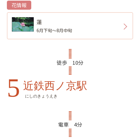
花情報
蓮
6月下旬～8月中旬
徒歩 10分
5
近鉄西ノ京駅
にしのきょうえき
電車 4分