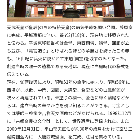
天武天皇が皇后(のちの持統天皇)の病気平癒を願い発願。藤原京
に完成。平城遷都に伴い、養老2(718)年、現在地に移築された
と伝わる。平城京移転当初は金堂、東西両塔、講堂、回廊が立
ち並び、「竜宮造り」と呼ばれるほどの華麗さを誇ったこの寺
も、16世紀に兵火に焼かれて東塔(国宝)を残すのみとなった。
創建当時の唯一の遺構である東塔は、現在に白鳳時代の様式を
伝えている。
現在、伽藍復興により、昭和51年の金堂に始まり、昭和56年に
西塔が、以後、中門、回廊、大講堂、食堂などの白鳳伽藍が
次々と再建されている。朱塗りの欄干、金色に輝く鴟尾などか
らは、建立当時の華やかさを窺い知ることができる。寺宝とし
ては薬師三尊像や吉祥天女画像などがあげられる。1998年12月
に「古都奈良の文化財」として、世界遺産に登録された。また
2000年12月31日、平山郁夫画伯が約30年の歳月をかけて玄奘三
蔵院伽藍内に「大唐西域壁画」を完成、注目を集めている。