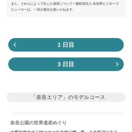
また、それらによって生じた損害について一般財団法人 奈良県ビジターズ
ビューローは、一切の責任を負いかねます。
1 日目
3 日目
「奈良エリア」のモデルコース
奈良公園の世界遺産めぐり
レトロなきたまちと今井町・タイムスリップの町
神秘の力が宿るエネルギースポットへ
西ノ京に抜苦与楽の仏様を訪ねる旅
空海を育んだ奈良の旅