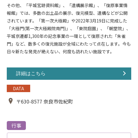
その他、「
平城宮跡資料館
」、「
遺構展示館
」、「
復原事業情
報館
」では、多数の出土品の展示、復元模型、遺構などが公開
されています。「
第一次大極殿
」や2022年3月19日に完成した
「大極門(第一次大極殿院南門)」
、「
東院庭園
」、「朝堂院」、
平城京遷都1,300年の記念事業の一環として復原された「
朱雀
門
」など、数多くの復元施設が全域にわたって点在します。今も
日々新たな発見が絶えない、何度も訪れたい施設です。
詳細はこちら
DATA
〒630-8577 奈良市佐紀町
行事