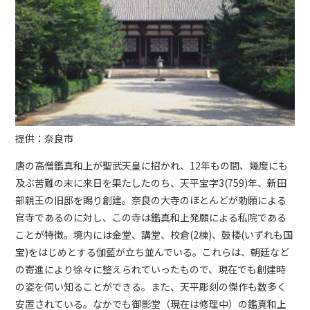
提供：奈良市
唐の高僧鑑真和上が聖武天皇に招かれ、12年もの間、幾度にも
及ぶ苦難の末に来日を果たしたのち、天平宝字3(759)年、新田
部親王の旧邸を賜り創建。奈良の大寺のほとんどが勅願による
官寺であるのに対し、この寺は鑑真和上発願による私院である
ことが特徴。境内には金堂、講堂、校倉(2棟)、鼓楼(いずれも国
宝)をはじめとする伽藍が立ち並んでいる。これらは、朝廷など
の寄進により徐々に整えられていったもので、現在でも創建時
の姿を伺い知ることができる。また、天平彫刻の傑作も数多く
安置されている。なかでも御影堂（現在は修理中）の鑑真和上