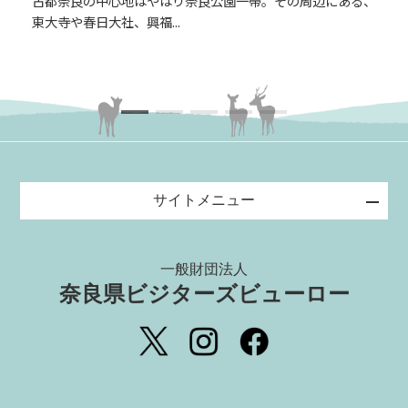
古都奈良の中心地はやはり奈良公園一帯。その周辺にある、
レトロな洋風建築が建つきたまちと、江戸時代の民家が残る
神話の主な舞台でもある奈良は、まさに神秘の力が宿る地で
奈良時代の首都・平城京。1300年前の歴史が眠る広大な歴史
官僚を目指し学問の道を歩んだ空海ですが、一人の沙門（し
東大寺や春日大社、興福...
むかし町・今井町。懐か...
す。神々による広大無辺...
公園の中央を近鉄電車が...
ゃもん）との出会いによ...
サイトメニュー
一般財団法人
奈良県ビジターズビューロー