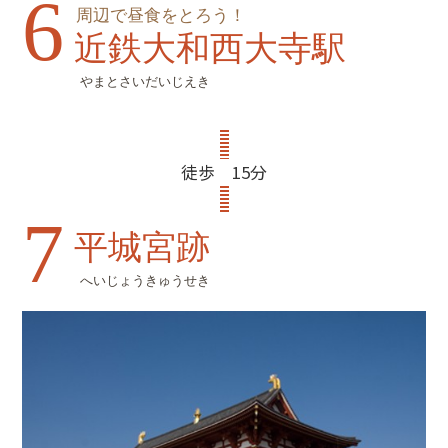
6
周辺で昼食をとろう！
近鉄大和西大寺駅
やまとさいだいじえき
徒歩 15分
7
平城宮跡
へいじょうきゅうせき