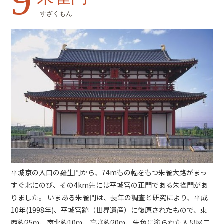
9
すざくもん
平城京の入口の羅生門から、74mもの幅をもつ朱雀大路がまっ
すぐ北にのび、その4km先には平城宮の正門である朱雀門があ
りました。 いまある朱雀門は、長年の調査と研究により、平成
10年(1998年)、平城宮跡（世界遺産）に復原されたもので、東
西約25ｍ、南北約10ｍ、高さ約20ｍ、朱色に塗られた入母屋二