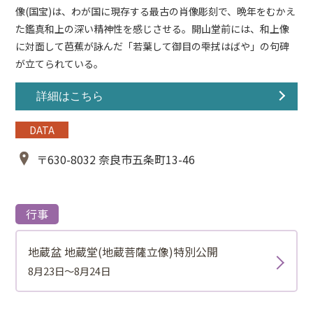
像(国宝)は、わが国に現存する最古の肖像彫刻で、晩年をむかえ
た鑑真和上の深い精神性を感じさせる。開山堂前には、和上像
に対面して芭蕉が詠んだ「若葉して御目の雫拭はばや」の句碑
が立てられている。
詳細はこちら
DATA
〒630-8032 奈良市五条町13-46
行事
地蔵盆 地蔵堂(地蔵菩薩立像)特別公開
8月23日～8月24日