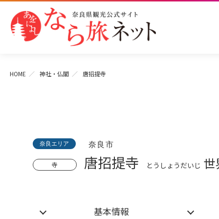
HOME
神社・仏閣
唐招提寺
奈良エリア
奈良市
唐招提寺
世
寺
とうしょうだいじ
基本情報