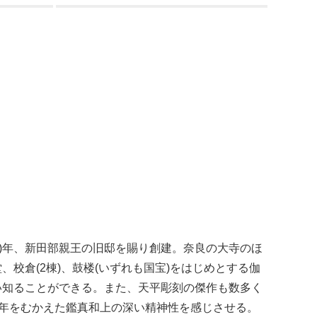
)年、
新田部親王
の旧邸を賜り創建。奈良の大寺のほ
校倉(2棟)、鼓楼(いずれも国宝)をはじめとする伽
い知ることができる。また、天平彫刻の傑作も数多く
晩年をむかえた
鑑真
和上の深い精神性を感じさせる。