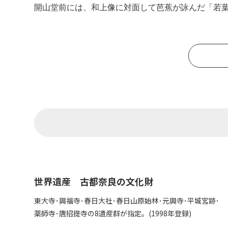
開山堂前には、和上像に対面して芭蕉が詠んだ「若
世界遺産 古都奈良の文化財
東大寺･興福寺･春日大社･春日山原始林･元興寺･平城宮跡･
薬師寺･唐招提寺の8遺産群が指定。(1998年登録)