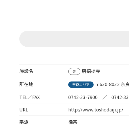
施設名
唐招提寺
寺
所在地
〒630-8032 
奈良エリア
TEL／FAX
0742-33-7900 ／ 0742-33
URL
http://www.toshodaiji.jp/
宗派
律宗