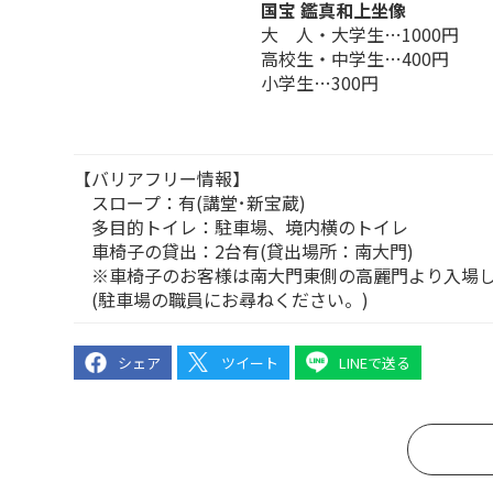
国宝 鑑真和上坐像
大 人・大学生…1000円
高校生・中学生…400円
小学生…300円
【バリアフリー情報】
スロープ：有(講堂･新宝蔵)
多目的トイレ：駐車場、境内横のトイレ
車椅子の貸出：2台有(貸出場所：南大門)
※車椅子のお客様は南大門東側の高麗門より入場し
(駐車場の職員にお尋ねください。)
シェア
ツイート
LINEで送る