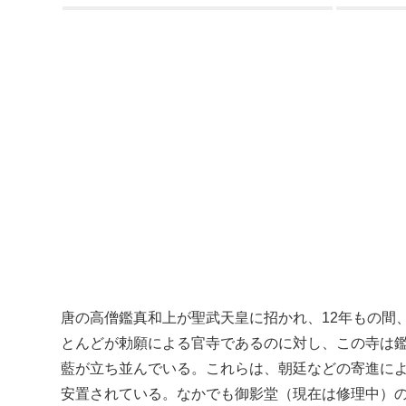
唐の高僧
鑑真
和上が
聖武天皇
に招かれ、12年もの間
とんどが勅願による官寺であるのに対し、この寺は
藍が立ち並んでいる。これらは、朝廷などの寄進に
安置されている。なかでも御影堂（現在は修理中）