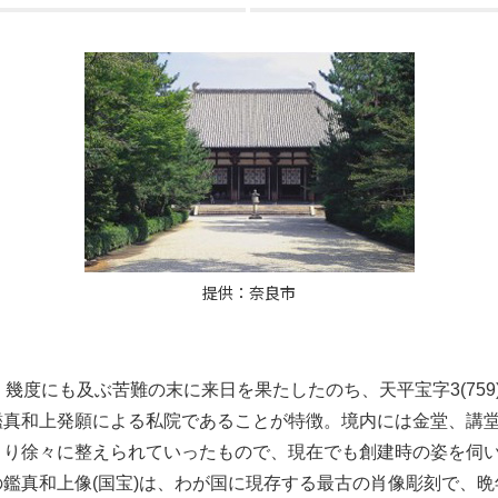
提供：奈良市
、幾度にも及ぶ苦難の末に来日を果たしたのち、天平宝字3(759
鑑真
和上発願による私院であることが特徴。境内には金堂、講堂、
より徐々に整えられていったもので、現在でも創建時の姿を伺
の
鑑真
和上像(国宝)は、わが国に現存する最古の肖像彫刻で、