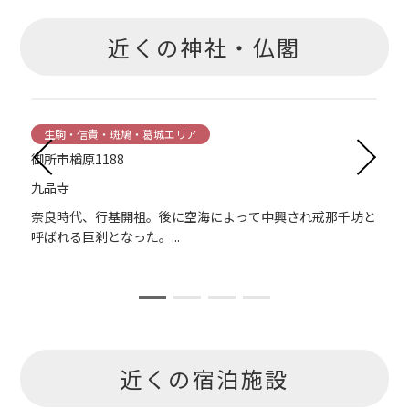
近くの神社・仏閣
生駒・信貴・斑鳩・葛城エリア
御所市楢原1188
九品寺
本
奈良時代、行基開祖。後に空海によって中興され戒那千坊と
呼ばれる巨刹となった。...
近くの宿泊施設