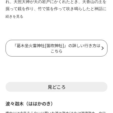
れ、天照大神が天の岩戸にかくれたとき、天香山の土を
掘って鏡を作り、竹で笛を作って吹き鳴らしたと神話に
伝えられている。古代、王朝の笛師をつとめた笛吹連が
続きを見る
この地に居住、天香山命を自家の祖神として祀ったのが
始まり。本殿の北西には横穴式石室に家形石棺を安置し
た径25mの円墳があり、笛吹連の祖建多折命の墓であろ
うといわれ、その笛吹連の子孫が代々宮司を務めてい
「葛木坐火雷神社[笛吹神社]」の詳しい行き方は
こちら
る。
見どころ
波々迦木（ははかのき）