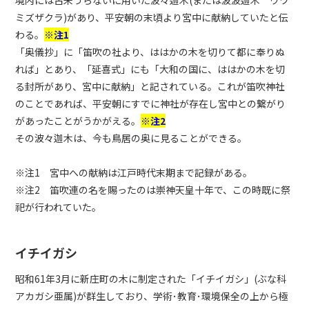
境内には古来うらないに用いた波々迦木(または波波迦木 ウワ
ミズザクラ)があり、平安朝の末頃より宮中に献納していたと伝
わる。
※注1
「奥儀抄」に「笛吹の社より、ははかの木を切りて都に奉りぬ
れば」とあり、「延喜式」にも「大和の国に、ははかの木を切
る封所があり、宮中に献納」と記されている。これが笛吹神社
のことであれば、平安朝にすでに神社が存在し宮中との繋がり
があったことがうかがえる。
※注2
その波々迦木は、今も鳥居の奥に見ることができる。
※注1 宮中への献納は江戸時代末期まで記録がある。
※注2 笛吹連の名を賜ったのは崇神天皇十年で、この時既に祭
祀が行われていた。
イチイガシ
昭和61年3月に新庄町の木に制定された「イチイガシ」(ぶな科
アカガシ亜属)が群生しており、学術･教育･環境保全の上から極