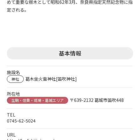
めて重要な樹木として昭和62年3月、奈良県指定天然記念物に指
定される。
基本情報
施設名
葛木坐火雷神社[笛吹神社]
神社
所在地
〒639-2132 葛城市笛吹448
生駒・信貴・斑鳩・葛城エリア
TEL
0745-62-5024
URL