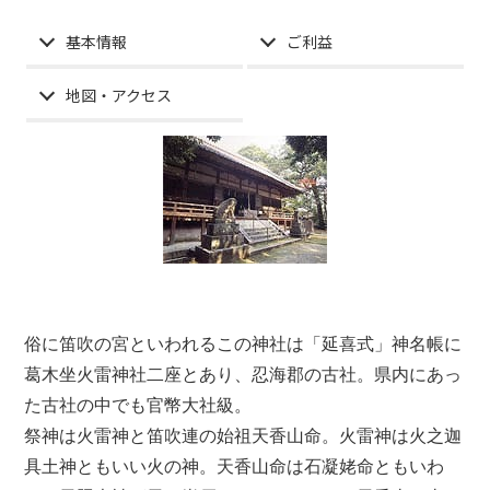
基本情報
ご利益
地図・アクセス
俗に笛吹の宮といわれるこの神社は「延喜式」神名帳に
葛木坐火雷神社二座とあり、忍海郡の古社。県内にあっ
た古社の中でも官幣大社級。
祭神は火雷神と笛吹連の始祖天香山命。火雷神は火之迦
具土神ともいい火の神。天香山命は石凝姥命ともいわ