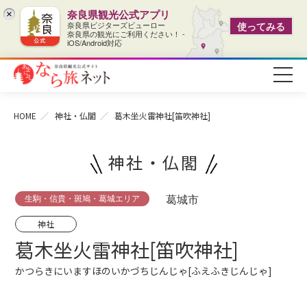
奈良県観光公式アプリ
×
奈良県ビジターズビューロー
使ってみる
奈良県の観光にご利用ください！ -
iOS/Android対応
HOME
神社・仏閣
葛木坐火雷神社[笛吹神社]
神社・仏閣
生駒・信貴・斑鳩・葛城エリア
葛城市
神社
葛木坐火雷神社[笛吹神社]
かつらきにいますほのいかづちじんじゃ[ふえふきじんじゃ]