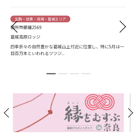
生駒・信貴・斑鳩・葛城エリア
御所市櫛羅2569
葛城高原ロッジ
C
代
四季折々の自然豊かな葛城山上付近に位置し、特に5月は一
目百万本といわれるツツジ...