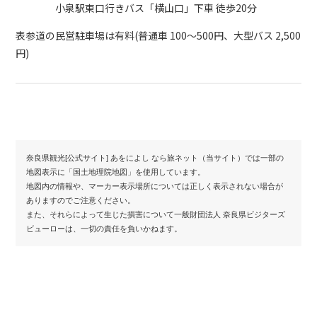
小泉駅東口行きバス「横山口」下車 徒歩20分
表参道の民営駐車場は有料(普通車 100～500円、大型バス 2,500
円)
奈良県観光[公式サイト] あをによし なら旅ネット（当サイト）では一部の
地図表示に「国土地理院地図」を使用しています。
地図内の情報や、マーカー表示場所については正しく表示されない場合が
ありますのでご注意ください。
また、それらによって生じた損害について一般財団法人 奈良県ビジターズ
ビューローは、一切の責任を負いかねます。