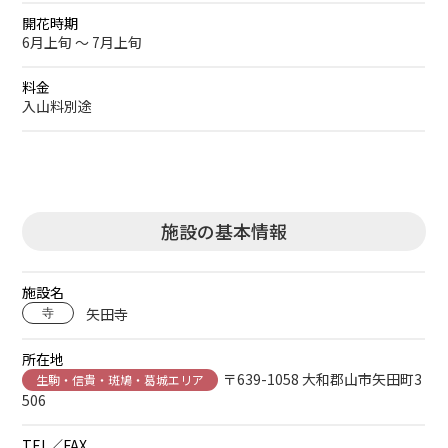
開花時期
6月上旬 ～ 7月上旬
料金
入山料別途
施設の基本情報
施設名
矢田寺
寺
所在地
〒639-1058 大和郡山市矢田町3
生駒・信貴・斑鳩・葛城エリア
506
TEL／FAX