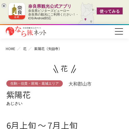
奈良県観光公式アプリ
×
奈良県ビジターズビューロー
使ってみる
奈良県の観光にご利用ください！ -
iOS/Android対応
HOME
花
紫陽花（矢田寺）
花
生駒・信貴・斑鳩・葛城エリア
大和郡山市
紫陽花
あじさい
6月上旬 ～ 7月上旬