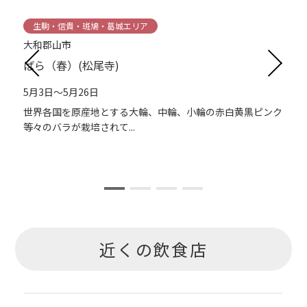
生駒・信貴・斑鳩・葛城エリア
大和郡山市
ばら（春）(松尾寺)
5月3日～5月26日
世界各国を原産地とする大輪、中輪、小輪の赤白黄黒ピンク
等々のバラが栽培されて...
近くの飲食店