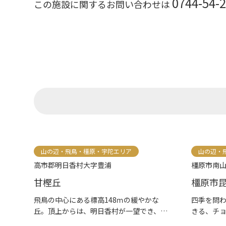
0744-54-
この施設に関するお問い合わせは
山の辺・飛鳥・橿原・宇陀エリア
山の辺・
高市郡明日香村大字豊浦
橿原市南山
甘樫丘
橿原市
飛鳥の中心にある標高148ｍの緩やかな
四季を問わ
丘。頂上からは、明日香村が一望でき、大
きる、チ
和三...
室。...