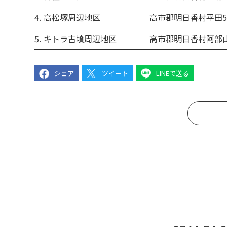
4.
高松塚周辺地区
高市郡明日香村平田5
5.
キトラ古墳周辺地区
高市郡明日香村阿部山
シェア
ツイート
LINEで送る