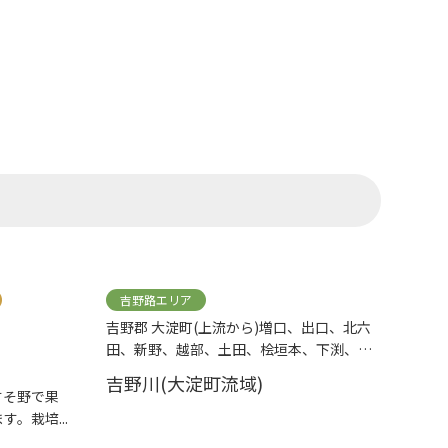
吉野路エリア
吉野郡 大淀町(上流から)増口、出口、北六
田、新野、越部、土田、桧垣本、下渕、佐
名伝
吉野川(大淀町流域)
すそ野で果
。栽培...