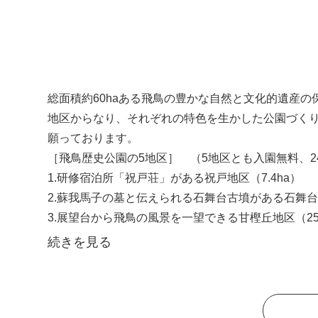
総面積約60haある飛鳥の豊かな自然と文化的遺産
地区からなり、それぞれの特色を生かした公園づく
願っております。
［飛鳥歴史公園の5地区］ （5地区とも入園無料、2
1.研修宿泊所「祝戸荘」がある祝戸地区（7.4ha）
2.
蘇我馬子
の墓と伝えられる
石舞台古墳
がある石舞台地
3.展望台から飛鳥の風景を一望できる
甘樫丘
地区（25
4.
高松塚古墳
や、飛鳥歴史公園館、
高松塚壁画館
が設
続きを見る
5.キトラ古墳壁画が発見されたキトラ古墳周辺地区（13