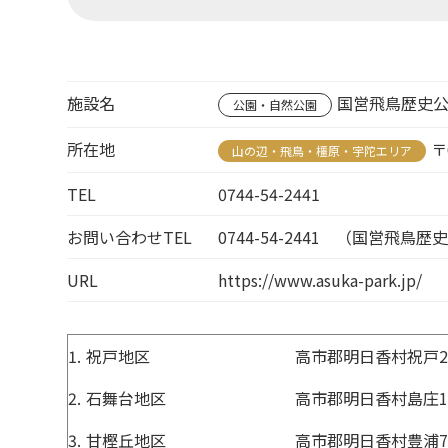
施設名
国営飛鳥歴史
公園・自然公園
所在地
〒
山の辺・飛鳥・橿原・宇陀エリア
TEL
0744-54-2441
お問い合わせTEL
0744-54-2441 （国営飛鳥歴
URL
https://www.asuka-park.jp/
1.
祝戸地区
高市郡明日香村祝戸2
2.
石舞台地区
高市郡明日香村島庄1
3.
甘樫丘地区
高市郡明日香村豊浦71