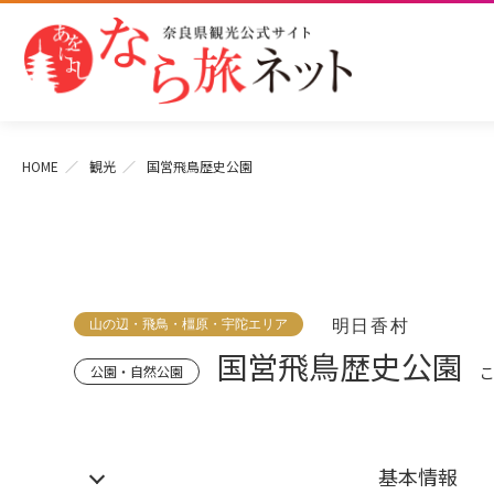
HOME
観光
国営飛鳥歴史公園
山の辺・飛鳥・橿原・宇陀エリア
明日香村
国営飛鳥歴史公園
公園・自然公園
基本情報