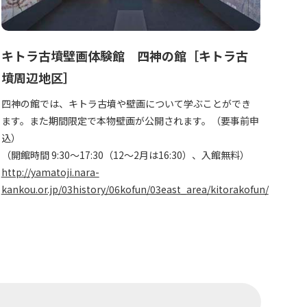
キトラ古墳壁画体験館 四神の館［キトラ古
墳周辺地区］
四神の館では、キトラ古墳や壁画について学ぶことができ
ます。また期間限定で本物壁画が公開されます。（要事前申
込）
（開館時間 9:30～17:30（12～2月は16:30）、入館無料）
http://yamatoji.nara-
kankou.or.jp/03history/06kofun/03east_area/kitorakofun/