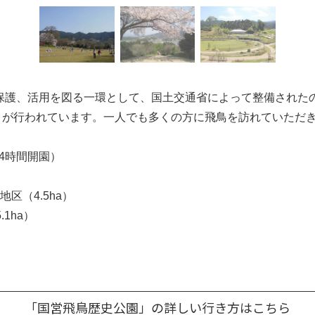
の保護、活用を図る一環として、国土交通省によって整備された
りが行われています。一人でも多くの方に飛鳥を訪れていただ
4時間開園）
区（4.5ha）
.1ha）
置された高松塚周辺地区（9.1ha）
.8ha）
「国営飛鳥歴史公園」の詳しい行き方はこちら