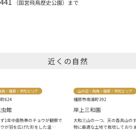
2441
（国営飛鳥歴史公園）まで
近くの自然
飛鳥・橿原・宇陀エリア
山の辺・飛鳥・橿原・宇陀エリア
町624
橿原市南浦町392
昆虫館
岸上三和園
ず1年中亜熱帯のチョウが観察で
大和三山の一つ、天の香具山の
ョウが羽を広げた形をした温
物に最適な土地で栽培しております