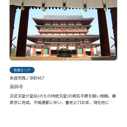
奈良エリア
奈良市西ノ京町457
薬師寺
桓
天武天皇が皇后(のちの持統天皇)の病気平癒を願い発願。藤
し
原京に完成。平城遷都に伴い、養老2(718)年、現在地に移
築されたと伝わる。平城京移転当初は金堂、...