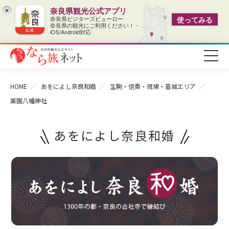
奈良県観光公式アプリ
×
奈良県ビジターズビューロー
使ってみる
奈良県の観光にご利用ください！ -
iOS/Android対応
HOME
あをによし奈良和婚
生駒・信貴・斑鳩・葛城エリア
薬園八幡神社
あをによし奈良和婚