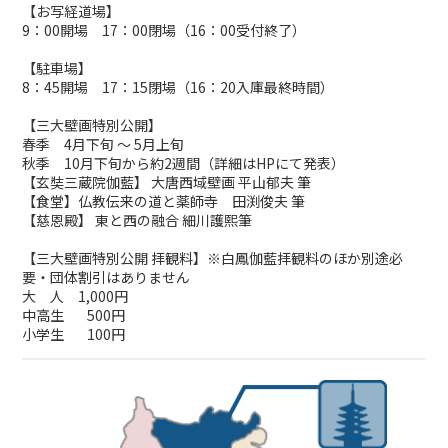
【お写経道場】
9：00開場 17：00閉場（16：00受付終了）
【駐車場】
8：45開場 17：15閉場（16：20入庫最終時間）
【三大壁画特別公開】
春季 4月下旬 ～ 5月上旬
秋季 10月下旬から約2週間（詳細はHPにて発表）
【玄奘三蔵院伽藍】 大唐西域壁画 平山郁夫 筆
【食堂】仏教伝来の道と薬師寺 田渕俊夫 筆
【慈恩殿】 東と西の融合 細川護熙筆
【三大壁画特別公開 拝観料】※白鳳伽藍拝観料のほか別途必
要・団体割引はありません
大 人 1,000円
中高生 500円
小学生 100円