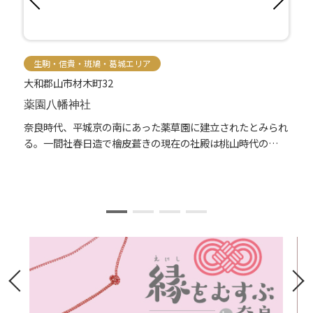
生駒・信貴・斑鳩・葛城エリア
大和郡山市材木町32
薬園八幡神社
桓
奈良時代、平城京の南にあった薬草園に建立されたとみられ
し
る。一間社春日造で檜皮葺きの現在の社殿は桃山時代の再建
と伝えられ、要所に極彩色を残し、彫刻や...