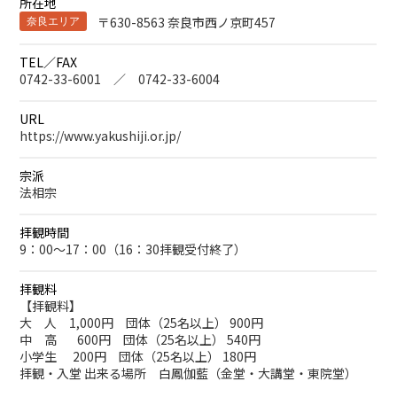
所在地
〒630-8563 奈良市西ノ京町457
奈良エリア
TEL／FAX
0742-33-6001 ／ 0742-33-6004
URL
https://www.yakushiji.or.jp/
宗派
法相宗
拝観時間
9：00～17：00（16：30拝観受付終了）
拝観料
【拝観料】
大 人 1,000円 団体（25名以上） 900円
中 高 600円 団体（25名以上） 540円
小学生 200円 団体（25名以上） 180円
拝観・入堂 出来る場所 白鳳伽藍（金堂・大講堂・東院堂）