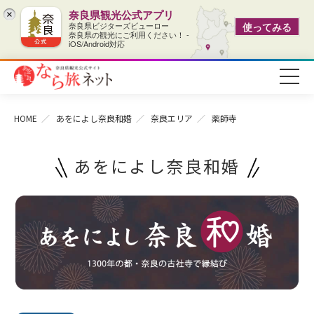
奈良県観光公式アプリ
×
奈良県ビジターズビューロー
使ってみる
奈良県の観光にご利用ください！ -
iOS/Android対応
HOME
あをによし奈良和婚
奈良エリア
薬師寺
あをによし奈良和婚