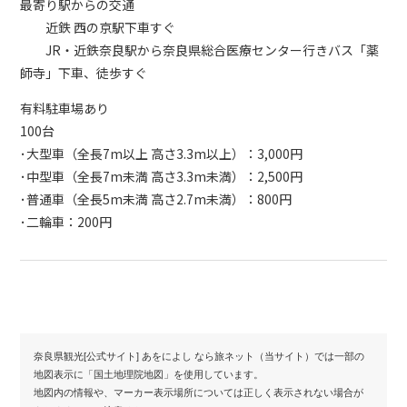
最寄り駅からの交通
近鉄 西の京駅下車すぐ
JR・近鉄奈良駅から奈良県総合医療センター行きバス「薬
師寺」下車、徒歩すぐ
有料駐車場あり
100台
･大型車（全長7m以上 高さ3.3m以上）：3,000円
･中型車（全長7m未満 高さ3.3m未満）：2,500円
･普通車（全長5m未満 高さ2.7m未満）：800円
･二輪車：200円
奈良県観光[公式サイト] あをによし なら旅ネット（当サイト）では一部の
地図表示に「国土地理院地図」を使用しています。
地図内の情報や、マーカー表示場所については正しく表示されない場合が