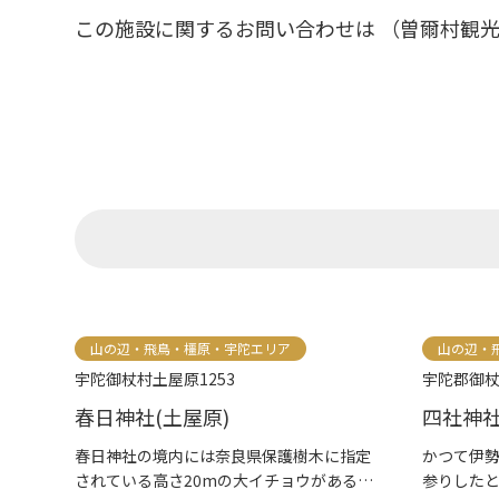
この施設に関するお問い合わせは （曽爾村観
山の辺・飛鳥・橿原・宇陀エリア
山の辺・
宇陀御杖村土屋原1253
宇陀郡御杖
春日神社(土屋原)
四社神
春日神社の境内には奈良県保護樹木に指定
かつて伊
されている高さ20mの大イチョウがある。
参りした