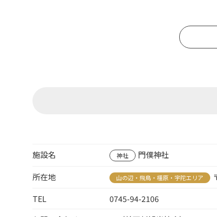
施設名
門僕神社
神社
所在地
山の辺・飛鳥・橿原・宇陀エリア
TEL
0745-94-2106