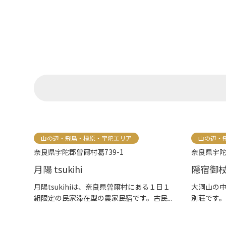
葉...
勢...
山の辺・飛鳥・橿原・宇陀エリア
山の辺・
奈良県宇陀郡曽爾村葛739-1
奈良県宇陀郡
月陽 tsukihi
隠宿御杖s
月陽tsukihiは、奈良県曽爾村にある１日１
大洞山の
組限定の民家滞在型の農家民宿です。古民...
別荘です。
ャ...