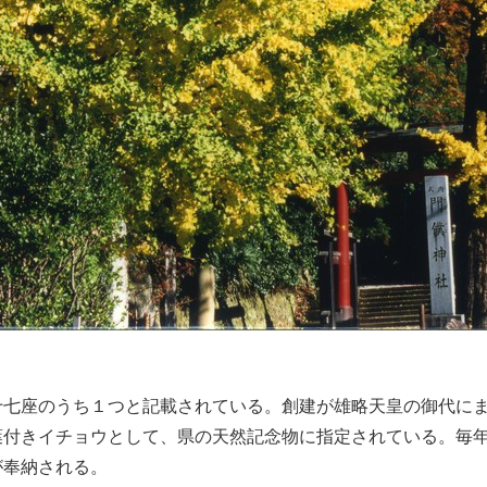
十七座のうち１つと記載されている。創建が
雄略天皇
の御代に
付きイチョウとして、県の天然記念物に指定されている。毎年
が奉納される。