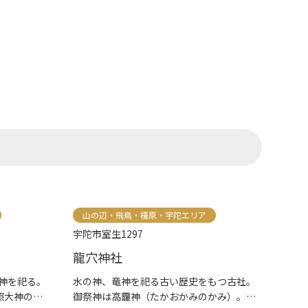
山の辺・飛鳥・橿原・宇陀エリア
宇陀市室生1297
龍穴神社
神を祀る。
水の神、竜神を祀る古い歴史をもつ古社。
照大神の
御祭神は高龗神（たかおかみのかみ）。