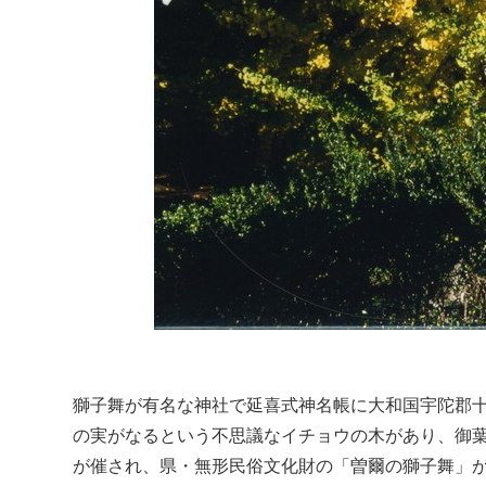
獅子舞が有名な神社で延喜式神名帳に大和国宇陀郡
の実がなるという不思議なイチョウの木があり、御葉
が催され、県・無形民俗文化財の「曽爾の獅子舞」