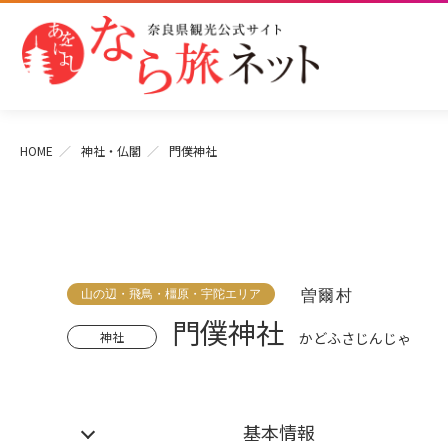
HOME
神社・仏閣
門僕神社
山の辺・飛鳥・橿原・宇陀エリア
曽爾村
門僕神社
神社
かどふさじんじゃ
基本情報