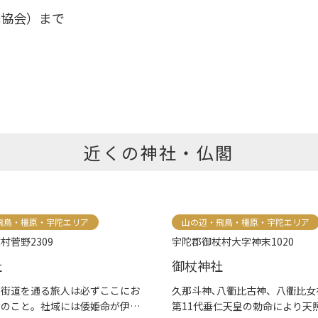
光協会）まで
近くの神社・仏閣
飛鳥・橿原・宇陀エリア
山の辺・飛鳥・橿原・宇陀エリア
村菅野2309
宇陀郡御杖村大字神末1020
社
御杖神社
勢街道を通る旅人は必ずここにお
久那斗神､八衢比古神、八衢比女
とのこと。社域には倭姫命が伊
第11代垂仁天皇の勅命により天