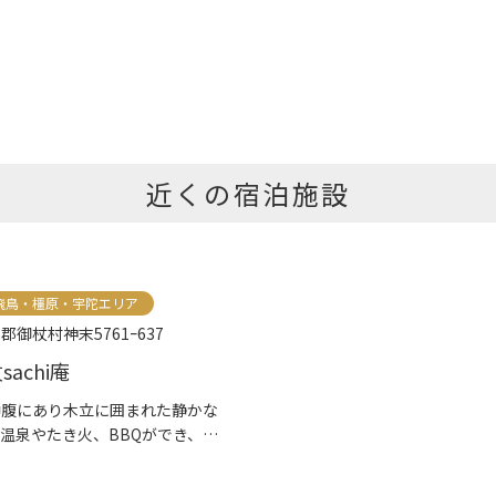
御...
近くの宿泊施設
飛鳥・橿原・宇陀エリア
御杖村神末5761ｰ637
achi庵
中腹にあり木立に囲まれた静かな
温泉やたき火、BBQができ、キ